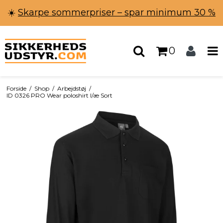
☀️
Skarpe sommerpriser – spar minimum 30 %
0
Forside
/
Shop
/
Arbejdstøj
/
ID 0326 PRO Wear poloshirt l/æ Sort