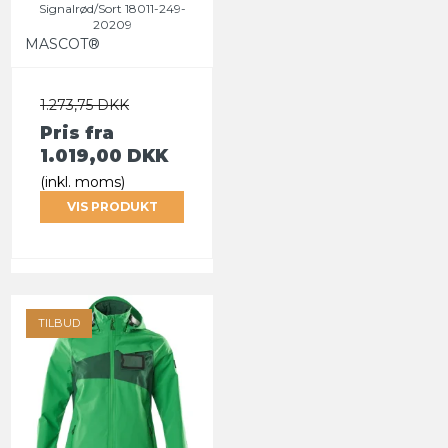
Signalrød/Sort 18011-249-
20209
MASCOT®
1.273,75 DKK
Pris fra
1.019,00 DKK
(inkl. moms)
VIS PRODUKT
TILBUD