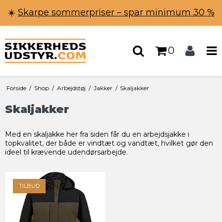
☀️
Skarpe sommerpriser – spar minimum 30 %
0
Forside
/
Shop
/
Arbejdstøj
/
Jakker
/
Skaljakker
Skaljakker
Med en skaljakke her fra siden får du en arbejdsjakke i
topkvalitet, der både er vindtæt og vandtæt, hvilket gør den
ideel til krævende udendørsarbejde.
TILBUD