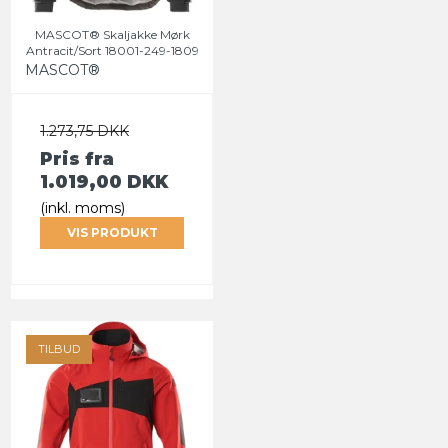
MASCOT® Skaljakke Mørk
Antracit/Sort 18001-249-1809
MASCOT®
1.273,75 DKK
Pris fra
1.019,00 DKK
(inkl. moms)
VIS PRODUKT
TILBUD