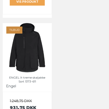
VIS PRODUKT
TILBUD
ENGEL X-treme skaljakke
Sort 1373-611
Engel
1.248,75 DKK
931,75 DKK