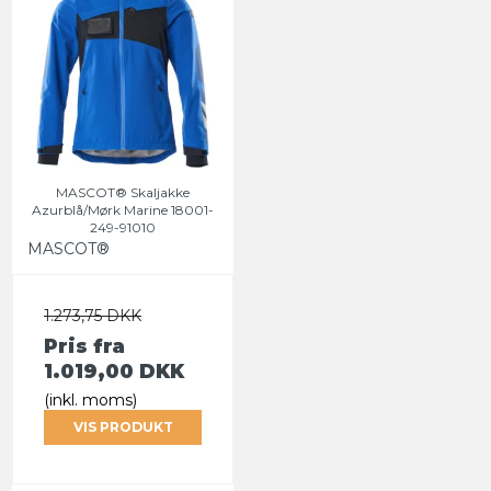
MASCOT® Skaljakke
Azurblå/Mørk Marine 18001-
249-91010
MASCOT®
1.273,75 DKK
Pris fra
1.019,00 DKK
(inkl. moms)
VIS PRODUKT