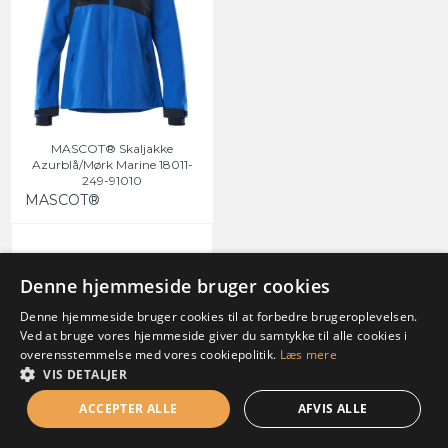
MASCOT® Skaljakke
Azurblå/Mørk Marine 18011-
249-91010
MASCOT®
1.248,75 DKK
Denne hjemmeside bruger cookies
999,00 DKK
(inkl. moms)
Denne hjemmeside bruger cookies til at forbedre brugeroplevelsen.
Ved at bruge vores hjemmeside giver du samtykke til alle cookies i
VIS PRODUKT
overensstemmelse med vores cookiepolitik.
Læs mere
VIS DETALJER
ACCEPTER ALLE
AFVIS ALLE