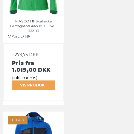
MASCOT® Skaljakke
Græsgrøn/Grøn 18011-249-
33303
MASCOT®
1.273,75 DKK
Pris fra
1.019,00 DKK
(inkl. moms)
VIS PRODUKT
TILBUD