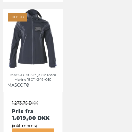
TILBUD
MASCOT® Skaljakke Mørk
Marine 18011-249-010
MASCOT®
1.273,75 DKK
Pris fra
1.019,00 DKK
(inkl. moms)