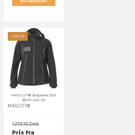
VIS PRODUKT
TILBUD
MASCOT® Skaljakke Sort
18011-249-09
MASCOT®
1.273,75 DKK
Pris fra