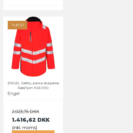
TILBUD
ENGEL Safety parka skaljakke
Rød/Sort 1145-930
Engel
2.023,75 DKK
1.416,62 DKK
(inkl. moms)