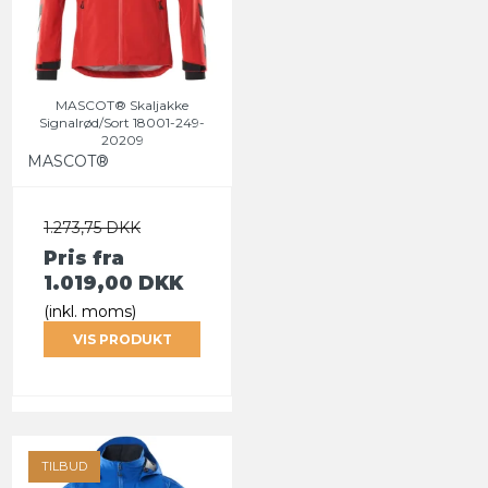
MASCOT® Skaljakke
Signalrød/Sort 18001-249-
20209
MASCOT®
1.273,75 DKK
Pris fra
1.019,00 DKK
(inkl. moms)
VIS PRODUKT
TILBUD