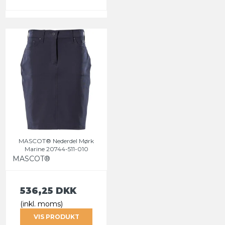
MASCOT® Nederdel Mørk
Marine 20744-511-010
MASCOT®
536,25 DKK
(inkl. moms)
VIS PRODUKT