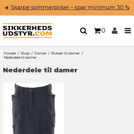
☀️
Skarpe sommerpriser – spar minimum 30 %
0
Forside
/
Shop
/
Damer
/
Bukser til damer
/
Nederdele til damer
Nederdele til damer