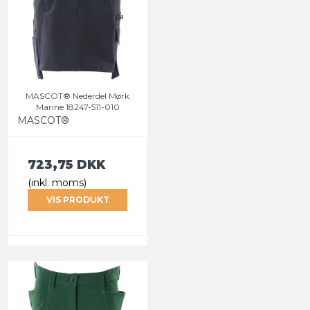
MASCOT® Nederdel Mørk
Marine 18247-511-010
MASCOT®
723,75 DKK
(inkl. moms)
VIS PRODUKT