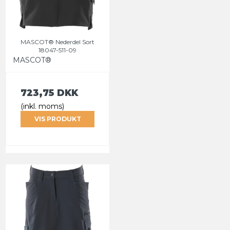
MASCOT® Nederdel Sort
18047-511-09
MASCOT®
723,75 DKK
(inkl. moms)
VIS PRODUKT