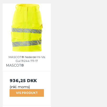
MASCOT® Nederdel Hi-Vis
Gul 19244-711-17
MASCOT®
936,25 DKK
(inkl. moms)
VIS PRODUKT