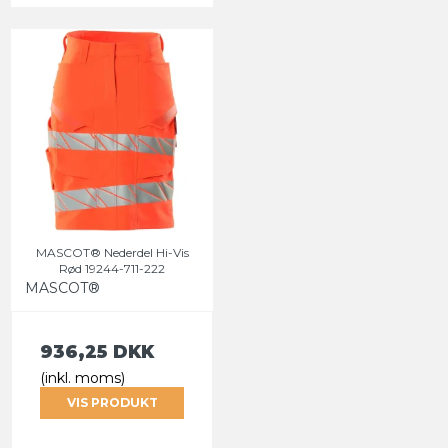
MASCOT® Nederdel Hi-Vis
Rød 19244-711-222
MASCOT®
936,25 DKK
(inkl. moms)
VIS PRODUKT