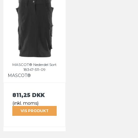
MASCOT® Nederdel Sort
18347-511-09
MASCOT®
811,25 DKK
(inkl. moms)
VIS PRODUKT