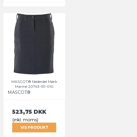
MASCOT® Nederdel Mørk
Marine 20743-511-010
MASCOT®
523,75 DKK
(inkl. moms)
VIS PRODUKT