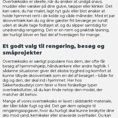
Overtrækssko er ideelle, når du ønsker at undgå snavs,
mudder eller væsker på dine gulve, tæpper eller klinker. Det
kan være, du har malet, lagt nyt gulv eller blot ønsker at
holde hjemmet rent i de kolde og våde måneder. Med et par
skoovertræk kan du og dine gæster frit bevæge jer rundt
uden at skulle tage fodtøjet af, og du slipper samtidig for
unødvendig rengøring. Det er en nem og praktisk løsning,
der hurtigt bliver en fast del af hverdagen for mange.
Et godt valg til rengøring, besøg og
småprojekter
Overtrækssko er særligt populære hos dem, der ofte får
besøg af hjemmehjælp, håndværkere eller andre fagfolk. I
sådanne situationer giver det ekstra tryghed og komfort at
kunne tilbyde skoovertræk som en del af besøget – både for
dig og den, der skal ind i hjemmet. Her hos
Sikkerhedsudstyr.com fører vi flere forskellige typer
overtræksfutter, så du kan finde netop den model, der
matcher dit behov.
Mange af vores overtrækssko er lavet i slidstærkt materiale,
der tåler både fugt og slid. Det gør dem oplagte til
rengøringsopgaver, hvor du hurtigt skal kunne beskytte dine
sko mod vand, kemikalier eller snavsede overflader. Du kan