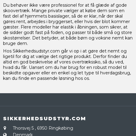
Du behøver ikke være professionel for at få glæde af gode
skoovertræk. Mange private vælger at købe dem som en
fast del af hjemmets basislager, så de er klar, når der skal
gøres rent, arbejdes i bryggerset, eller hvis der blot kommer
gæster. Flere modeller har elastik i åbningen, som sikrer, at
de sidder godt fast på foden, og passer til både små og store
skostørrelser. Det betyder, at både børn og voksne nemt kan
bruge dem.
Hos Sikkerhedsudstyr.com går vi op i at gøre det nemt og
ligetil for dig at vælge det rigtige produkt. Derfor finder du
altid en god beskrivelse af vores overtrækssko, så du ved,
hvad du får. Uanset om du har brug for en robust model til
beskidte opgaver eller en enkel og let type til hverdagsbrug,
kan du finde en passende løsning hos os.
SIKKERHEDSUDSTYR.COM
Thorsvej 5
,
6950 Ringkøbing
Denmark