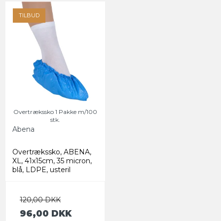
TILBUD
Overtrækssko 1 Pakke m/100
stk.
Abena
Overtrækssko, ABENA,
XL, 41x15cm, 35 micron,
blå, LDPE, usteril
120,00 DKK
96,00 DKK