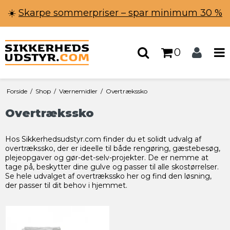
☀️
Skarpe sommerpriser – spar minimum 30 %
0
Forside
/
Shop
/
Værnemidler
/
Overtrækssko
Overtrækssko
Hos Sikkerhedsudstyr.com finder du et solidt udvalg af
overtrækssko, der er ideelle til både rengøring, gæstebesøg,
plejeopgaver og gør-det-selv-projekter. De er nemme at
tage på, beskytter dine gulve og passer til alle skostørrelser.
Se hele udvalget af overtrækssko her og find den løsning,
der passer til dit behov i hjemmet.