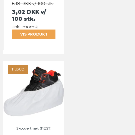
6,18 DKK v/ 100 stk.
3,02 DKK
v/
100 stk.
(inkl. moms)
VIS PRODUKT
TILBUD
Skoovertræk (REST)