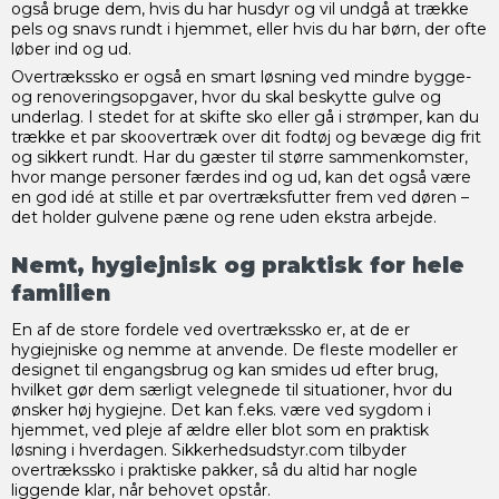
også bruge dem, hvis du har husdyr og vil undgå at trække
pels og snavs rundt i hjemmet, eller hvis du har børn, der ofte
løber ind og ud.
Overtrækssko er også en smart løsning ved mindre bygge-
og renoveringsopgaver, hvor du skal beskytte gulve og
underlag. I stedet for at skifte sko eller gå i strømper, kan du
trække et par skoovertræk over dit fodtøj og bevæge dig frit
og sikkert rundt. Har du gæster til større sammenkomster,
hvor mange personer færdes ind og ud, kan det også være
en god idé at stille et par overtræksfutter frem ved døren –
det holder gulvene pæne og rene uden ekstra arbejde.
Nemt, hygiejnisk og praktisk for hele
familien
En af de store fordele ved overtrækssko er, at de er
hygiejniske og nemme at anvende. De fleste modeller er
designet til engangsbrug og kan smides ud efter brug,
hvilket gør dem særligt velegnede til situationer, hvor du
ønsker høj hygiejne. Det kan f.eks. være ved sygdom i
hjemmet, ved pleje af ældre eller blot som en praktisk
løsning i hverdagen. Sikkerhedsudstyr.com tilbyder
overtrækssko i praktiske pakker, så du altid har nogle
liggende klar, når behovet opstår.