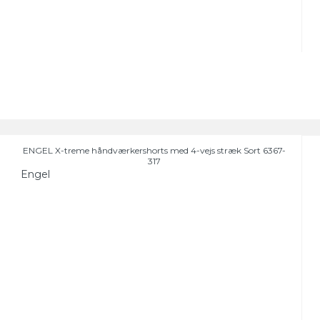
ENGEL X-treme håndværkershorts med 4-vejs stræk Sort 6367-
317
Engel