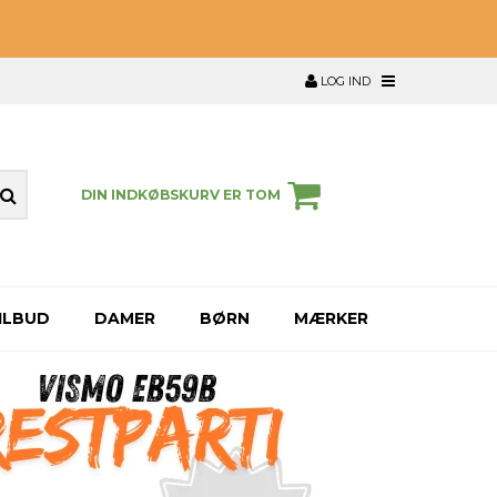
LOG IND
DIN INDKØBSKURV ER TOM
ILBUD
DAMER
BØRN
MÆRKER