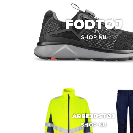
FODTØJ
SHOP NU
ARBEJDSTØJ
SHOP NU