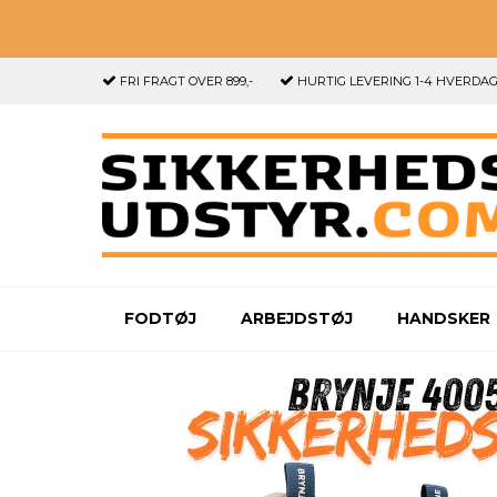
FRI FRAGT
OVER 899,-
HURTIG LEVERING
1-4 HVERDA
FODTØJ
ARBEJDSTØJ
HANDSKER