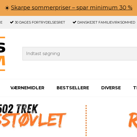
☀️
Skarpe sommerpriser – spar minimum 30 %
GE
30 DAGES
FORTRYDELSESRET
DANSKEJET FAMILIEVIRKSOMHED
VÆRNEMIDLER
BESTSELLERE
DIVERSE
T