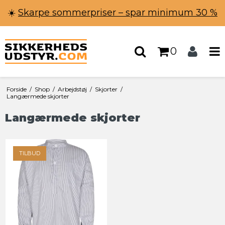
☀️
Skarpe sommerpriser – spar minimum 30 %
0
Forside
/
Shop
/
Arbejdstøj
/
Skjorter
/
Langærmede skjorter
Langærmede skjorter
TILBUD