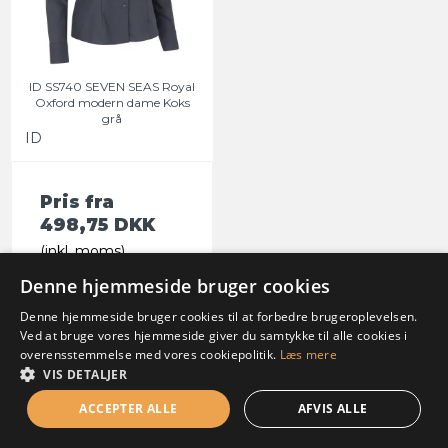
ID SS740 SEVEN SEAS Royal
Oxford modern dame Koks
grå
ID
Pris fra
498,75 DKK
(inkl. moms)
VIS PRODUKT
Denne hjemmeside bruger cookies
Denne hjemmeside bruger cookies til at forbedre brugeroplevelsen.
Ved at bruge vores hjemmeside giver du samtykke til alle cookies i
overensstemmelse med vores cookiepolitik.
Læs mere
VIS DETALJER
ACCEPTER ALLE
AFVIS ALLE