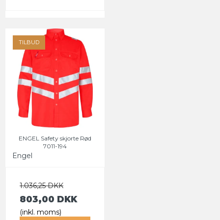
TILBUD
ENGEL Safety skjorte Rød
7011-194
Engel
1.036,25 DKK
803,00 DKK
(inkl. moms)