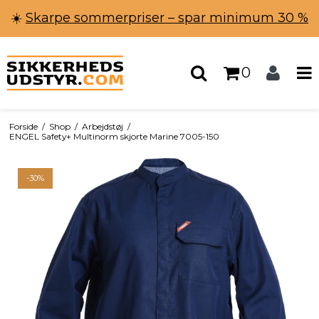
☀️
Skarpe sommerpriser – spar minimum 30 %
0
Forside
/
Shop
/
Arbejdstøj
/
ENGEL Safety+ Multinorm skjorte Marine 7005-150
-30%