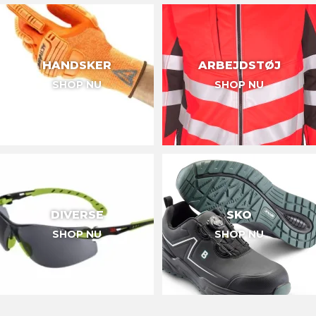
HANDSKER
ARBEJDSTØJ
SHOP NU
SHOP NU
DIVERSE
SKO
SHOP NU
SHOP NU