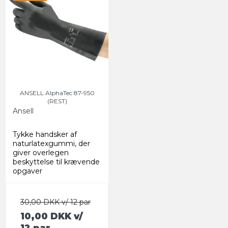
ANSELL AlphaTec 87-950
(REST)
Ansell
Tykke handsker af
naturlatexgummi, der
giver overlegen
beskyttelse til krævende
opgaver
30,00 DKK v/ 12 par
10,00 DKK
v/
12 par