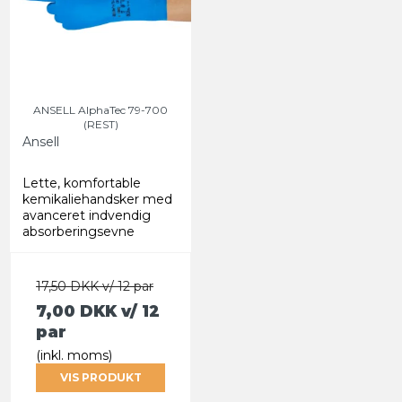
ANSELL AlphaTec 79-700
(REST)
Ansell
Lette, komfortable
kemikaliehandsker med
avanceret indvendig
absorberingsevne
17,50 DKK v/ 12 par
7,00 DKK
v/ 12
par
(inkl. moms)
VIS PRODUKT