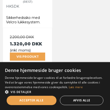
(REST)
HKSDK
Sikkerhedssko med
Velcro lukkesystem.
2.200,00 DKK
1.320,00 DKK
(inkl. moms)
VIS PRODUKT
Denne hjemmeside bruger cookies
Denne hjemmeside bruger cookies til at forbedre brugeroplevelsen.
Ved at bruge vores hjemmeside giver du samtykke til alle cookies i
TILBUD
overensstemmelse med vores cookiepolitik.
Læs mere
VIS DETALJER
ACCEPTER ALLE
AFVIS ALLE