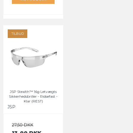
TILBUD
JSP Stealth™ 16g Letvægts
Sikkerhedsbriller - Ridsefast -
Klar (REST)
JSP
27,50 DKK