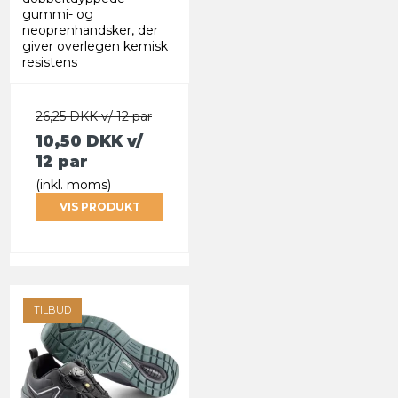
gummi- og
neoprenhandsker, der
giver overlegen kemisk
resistens
26,25 DKK v/ 12 par
10,50 DKK
v/
12 par
(inkl. moms)
VIS PRODUKT
TILBUD