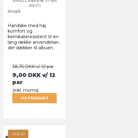
ANSELL AlphaTec 37-655
(REST)
Ansell
Handske med høj
komfort og
kemikalieresistent til en
lang række anvendelser,
der dækker til albuen.
38,75 DKK v/ 12 par
9,00 DKK
v/ 12
par
(inkl. moms)
VIS PRODUKT
TILBUD