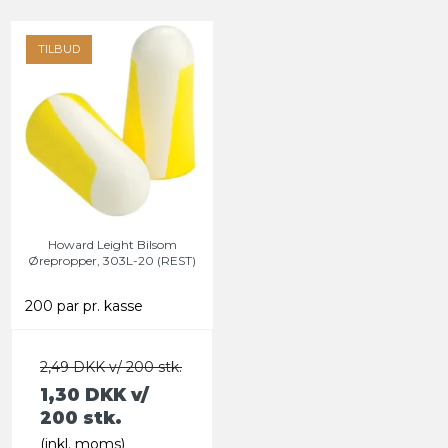
TILBUD
Howard Leight Bilsom
Ørepropper, 303L-20 (REST)
200 par pr. kasse
2,49 DKK v/ 200 stk.
1,30 DKK
v/
200 stk.
(inkl. moms)