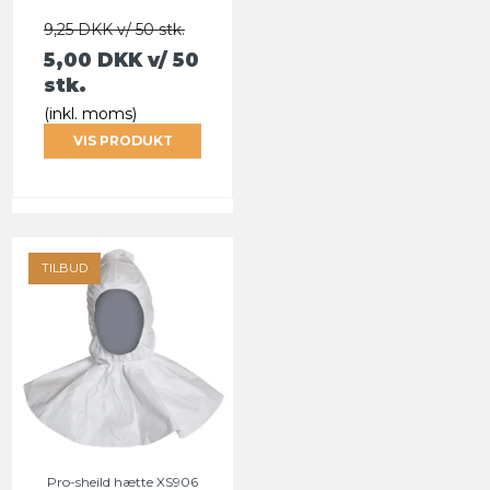
9,25 DKK v/ 50 stk.
5,00 DKK
v/ 50
stk.
(inkl. moms)
VIS PRODUKT
TILBUD
Pro-sheild hætte XS906