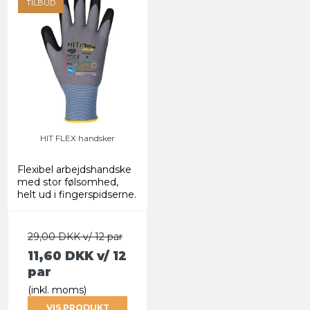
TILBUD
HIT FLEX handsker
Flexibel arbejdshandske
med stor følsomhed,
helt ud i fingerspidserne.
29,00 DKK v/ 12 par
11,60 DKK
v/ 12
par
(inkl. moms)
VIS PRODUKT