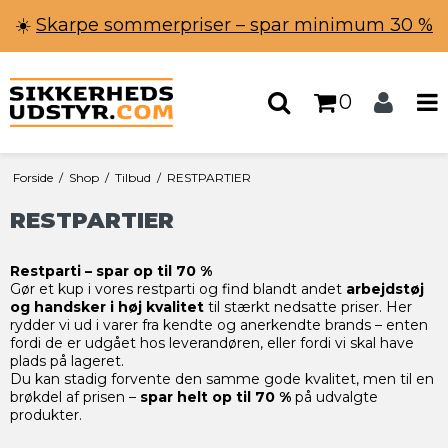
☀️
Skarpe sommerpriser – spar minimum 30 %
0
Forside
/
Shop
/
Tilbud
/
RESTPARTIER
RESTPARTIER
Restparti – spar op til 70 %
Gør et kup i vores restparti og find blandt andet
arbejdstøj
og handsker i høj kvalitet
til stærkt nedsatte priser. Her
rydder vi ud i varer fra kendte og anerkendte brands – enten
fordi de er udgået hos leverandøren, eller fordi vi skal have
plads på lageret.
Du kan stadig forvente den samme gode kvalitet, men til en
brøkdel af prisen –
spar helt op til 70 %
på udvalgte
produkter.