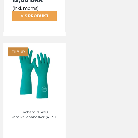
13,00 DKK
(inkl. moms)
VIS PRODUKT
TILBUD
Tychem NT470
kemikaliehandsker (REST)