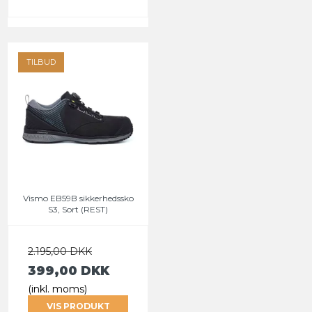
TILBUD
Vismo EB59B sikkerhedssko
S3, Sort (REST)
2.195,00 DKK
399,00 DKK
(inkl. moms)
VIS PRODUKT