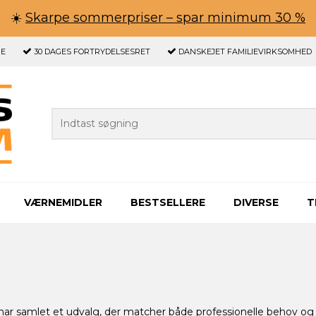
☀️
Skarpe sommerpriser – spar minimum 30 %
GE
30 DAGES
FORTRYDELSESRET
DANSKEJET FAMILIEVIRKSOMHED
VÆRNEMIDLER
BESTSELLERE
DIVERSE
T
 har samlet et udvalg, der matcher både professionelle behov og 