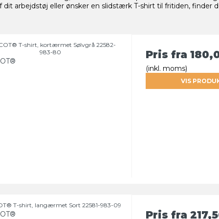
 arbejdstøj eller ønsker en slidstærk T-shirt til fritiden, finder 
OT® T-shirt, kortærmet Sølvgrå 22582-
983-80
Pris fra
180,
OT®
(inkl. moms)
VIS PRODU
® T-shirt, langærmet Sort 22581-983-09
Pris fra
217,
OT®