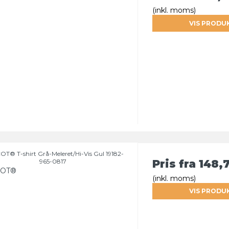
(inkl. moms)
VIS PRODU
T® T-shirt Grå-Meleret/Hi-Vis Gul 19182-
965-0817
Pris fra
148,
OT®
(inkl. moms)
VIS PRODU