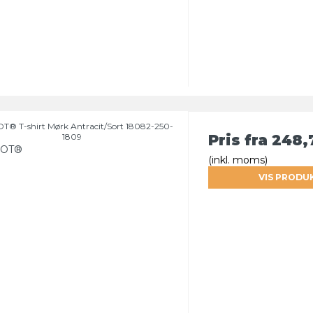
® T-shirt Mørk Antracit/Sort 18082-250-
1809
Pris fra
248,
OT®
(inkl. moms)
VIS PRODU