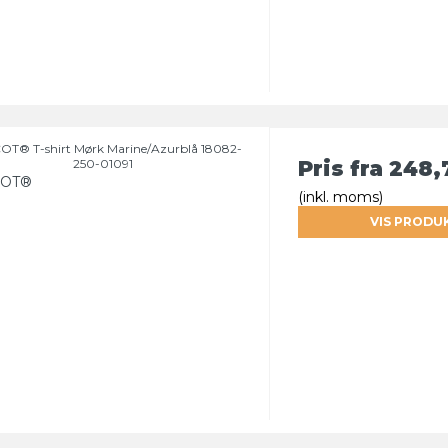
T® T-shirt Mørk Marine/Azurblå 18082-
250-01091
Pris fra
248,
OT®
(inkl. moms)
VIS PRODU