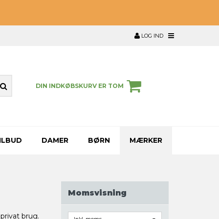
LOG IND
DIN INDKØBSKURV ER TOM
ILBUD
DAMER
BØRN
MÆRKER
Momsvisning
privat brug.