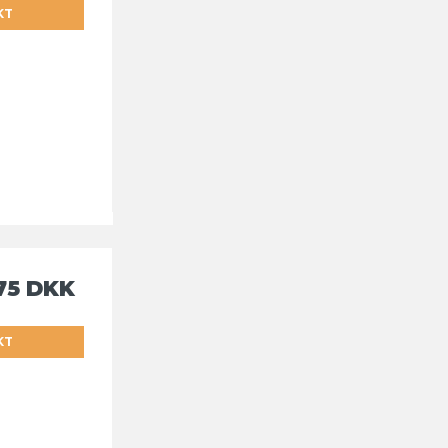
KT
75 DKK
KT