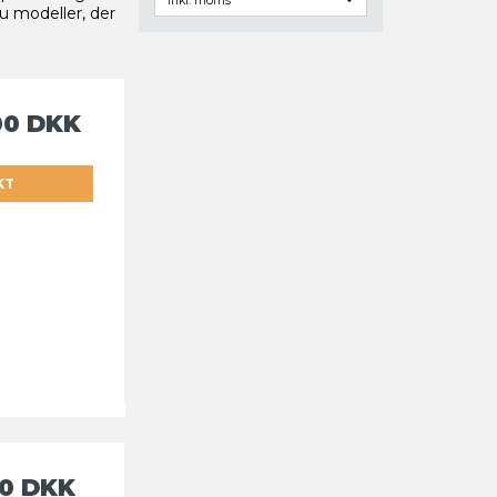
du modeller, der
00 DKK
KT
50 DKK