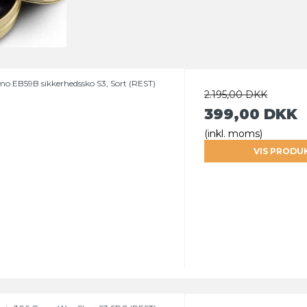
mo EB59B sikkerhedssko S3, Sort (REST)
2.195,00 DKK
399,00 DKK
(inkl. moms)
VIS PRODU