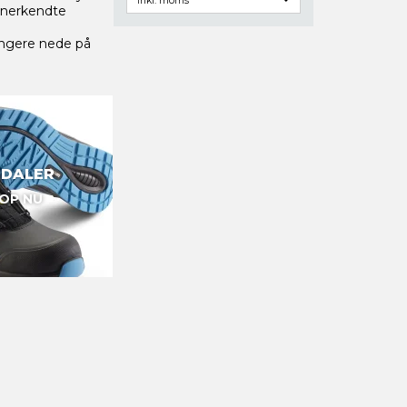
 anerkendte
ængere nede på
DALER
OP NU