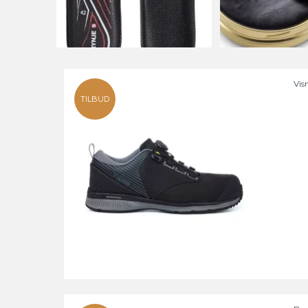
Vis
TILBUD