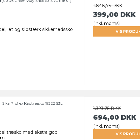
nje 306 Green Way Shoe S3 SRC (REST)
1.848,75 DKK
e
399,00 DKK
(inkl. moms)
bel, let og slidstærk sikkerhedssko
VIS PRODU
Sika Proflex Kaptræsko 19322 S3L
1.323,75 DKK
694,00 DKK
(inkl. moms)
ibel træsko med ekstra god
VIS PRODU
rm.