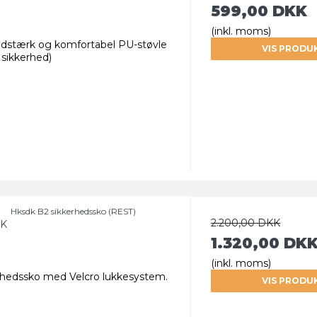
599,00 DKK
(inkl. moms)
slidstærk og komfortabel PU-støvle
VIS PRODU
 sikkerhed)
Hksdk B2 sikkerhedssko (REST)
2.200,00 DKK
K
1.320,00 DK
(inkl. moms)
rhedssko med Velcro lukkesystem.
VIS PRODU