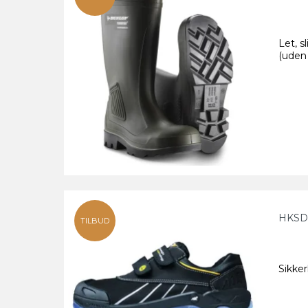
Let, 
(uden
HKSD
TILBUD
Sikke