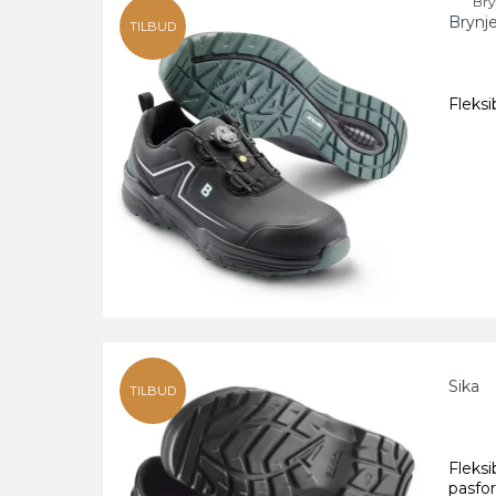
Bry
Brynj
TILBUD
Fleksi
Sika
TILBUD
Fleks
pasfo