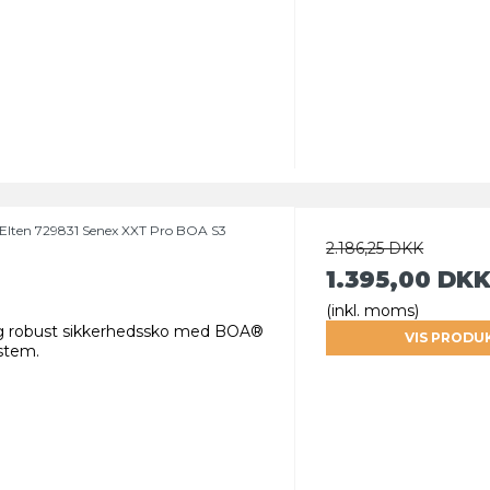
Elten 729831 Senex XXT Pro BOA S3
2.186,25 DKK
1.395,00 DK
(inkl. moms)
g robust sikkerhedssko med BOA®
VIS PRODU
ystem.