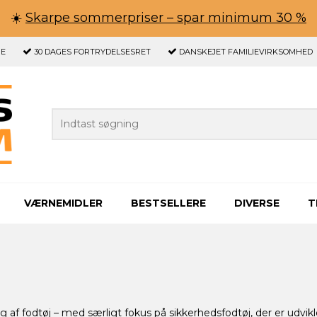
☀️
Skarpe sommerpriser – spar minimum 30 %
GE
30 DAGES
FORTRYDELSESRET
DANSKEJET FAMILIEVIRKSOMHED
VÆRNEMIDLER
BESTSELLERE
DIVERSE
T
af fodtøj – med særligt fokus på sikkerhedsfodtøj, der er udvikle