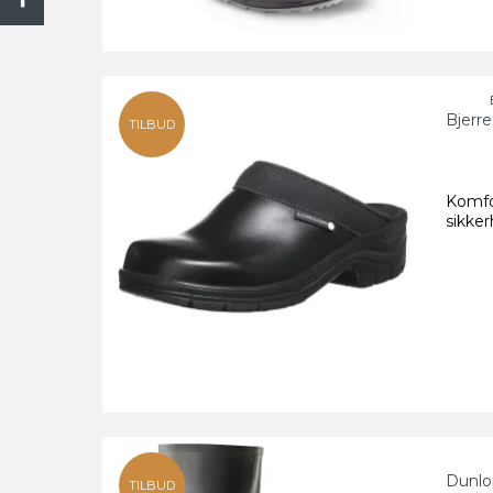
Bjerr
TILBUD
Komfo
sikker
Dunlo
TILBUD