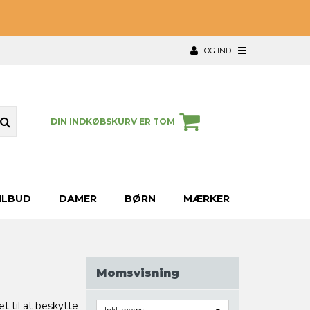
LOG IND
DIN INDKØBSKURV ER TOM
ILBUD
DAMER
BØRN
MÆRKER
Momsvisning
t til at beskytte