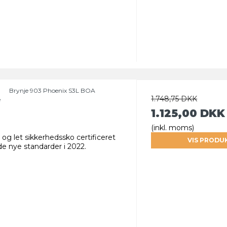
Brynje 903 Phoenix S3L BOA
1.748,75 DKK
e
1.125,00 DKK
(inkl. moms)
og let sikkerhedssko certificeret
VIS PRODU
de nye standarder i 2022.