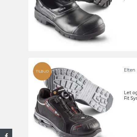
Elten
TILBUD
Let o
Fit S