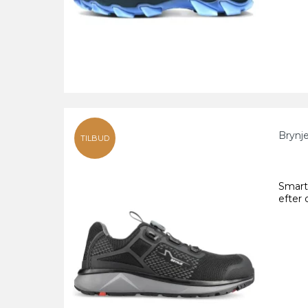
Brynj
TILBUD
Smart 
efter 