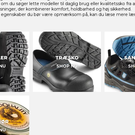
om du søger lette modeller til daglig brug eller kvalitetssko fra
øsninger, der kombinerer komfort, holdbarhed og høj sikkerhed.
ilke egenskaber du bør være opmærksom på, kan du læse mere l
LER
TRÆSKO
SAN
NU
SHOP NU
SH
HØR
NU