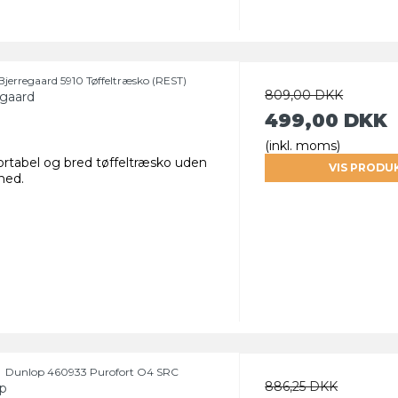
Bjerregaard 5910 Tøffeltræsko (REST)
809,00 DKK
egaard
499,00 DKK
(inkl. moms)
rtabel og bred tøffeltræsko uden
VIS PRODU
hed.
Dunlop 460933 Purofort O4 SRC
886,25 DKK
p