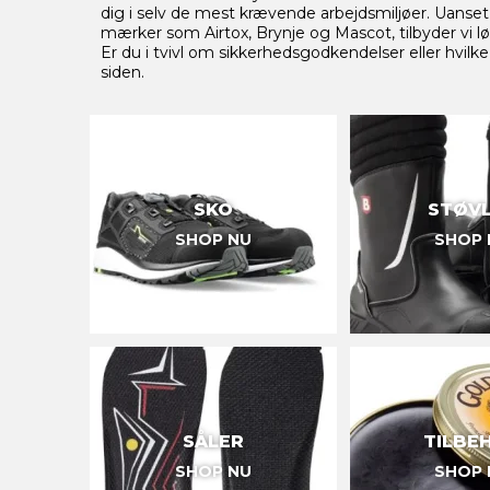
dig i selv de mest krævende arbejdsmiljøer. Uanset 
mærker som Airtox, Brynje og Mascot, tilbyder vi l
Er du i tvivl om sikkerhedsgodkendelser eller hv
siden.
SKO
STØV
SHOP NU
SHOP 
SÅLER
TILBE
SHOP NU
SHOP 