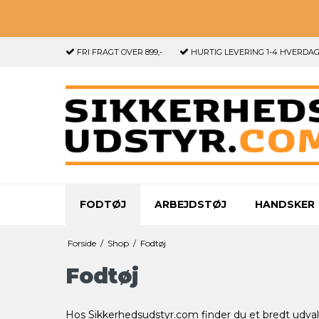
FRI FRAGT
OVER 899,-
HURTIG LEVERING
1-4 HVERDA
FODTØJ
ARBEJDSTØJ
HANDSKER
Forside
/
Shop
/
Fodtøj
Fodtøj
Hos Sikkerhedsudstyr.com finder du et bredt udvalg 