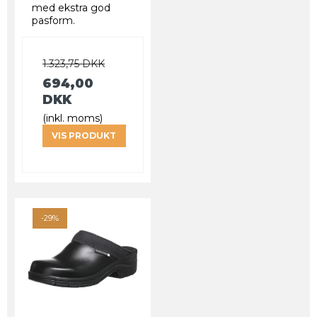
med ekstra god
pasform.
1.323,75 DKK
694,00
DKK
(inkl. moms)
VIS PRODUKT
-29%