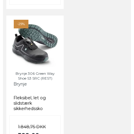
-29%
Brynje 306 Green Way
Shoe S3 SRC (REST)
Brynje
Fleksibel, let og
slidstærk
sikkerhedssko
1.848,75 DKK