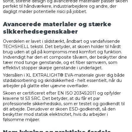
sorte, stilrene design og avancerede materialer passer skoen
perfekt til håndværkere, industriarbejdere og andre, der
dagligt møder potentielle risici på jobbet.
Avancerede materialer og stærke
sikkerhedsegenskaber
Overdelen er lavet i slidstærkt, åndbart og vandafvisende
TECHSHELL tekstil. Det betyder, at skoen holder til hårdt
brug uden at gå på kompromis med komfort og funktion.
Indvendigt har den et composite tåværn, der beskytter dine
tæer mod tunge genstande, og et fiber sømværn, som
effektivt stopper skarpe genstande i underlaget.
Ydersålen i XL EXTRALIGHT® EVA-materiale giver dig både
stødabsorbering og skridsikkerhed - helt essentielt, når du
arbejder på glatte eller ujævne overflader.
Skoen er certificeret efter EN ISO 20345:2011 og opfylder
kravene til S3 SRC. Det betyder, at du får et par
professionelle sikkerhedssko, som er testet og godkendt til
dit arbejde. Derudover er skoen ESD-godkendt, så den
beskytter mod statisk elektricitet, hvis du arbejder i
følsomme miljøer.