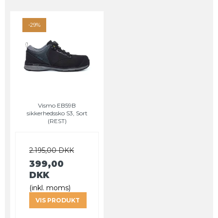
-29%
Vismo EB59B
sikkerhedssko S3, Sort
(REST)
2.195,00 DKK
399,00
DKK
(inkl. moms)
VIS PRODUKT