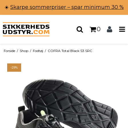
☀️
Skarpe sommerpriser – spar minimum 30 %
0
Forside
/
Shop
/
Fodtøj
/
COFRA Total Black S3 SRC
-29%