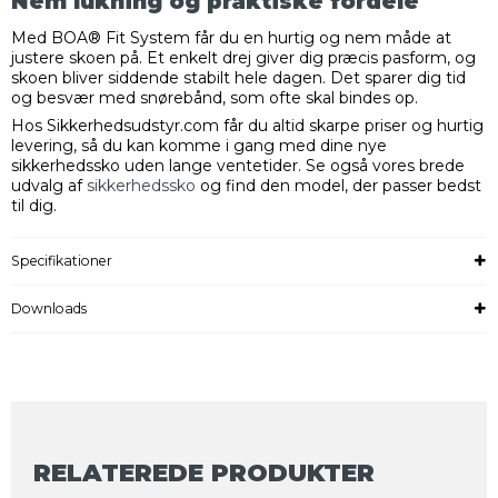
Nem lukning og praktiske fordele
Med BOA® Fit System får du en hurtig og nem måde at
justere skoen på. Et enkelt drej giver dig præcis pasform, og
skoen bliver siddende stabilt hele dagen. Det sparer dig tid
og besvær med snørebånd, som ofte skal bindes op.
Hos Sikkerhedsudstyr.com får du altid skarpe priser og hurtig
levering, så du kan komme i gang med dine nye
sikkerhedssko uden lange ventetider. Se også vores brede
udvalg af
sikkerhedssko
og find den model, der passer bedst
til dig.
Specifikationer
Downloads
RELATEREDE PRODUKTER