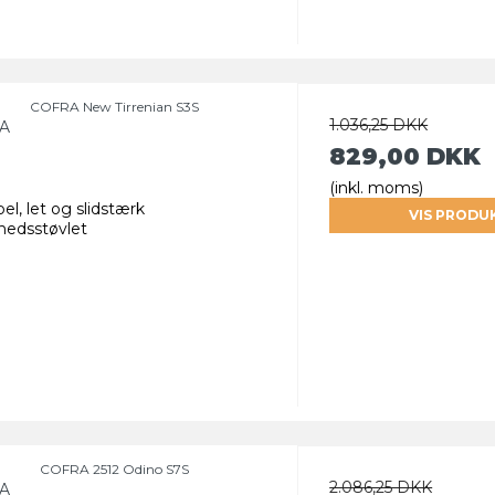
COFRA New Tirrenian S3S
1.036,25 DKK
A
829,00 DKK
(inkl. moms)
bel, let og slidstærk
VIS PRODU
rhedsstøvlet
COFRA 2512 Odino S7S
2.086,25 DKK
A