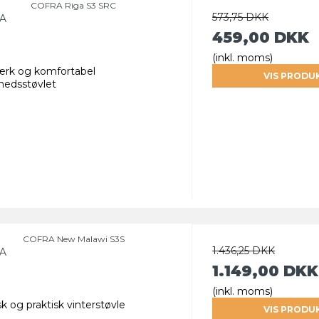
COFRA Riga S3 SRC
573,75 DKK
A
459,00 DKK
(inkl. moms)
tærk og komfortabel
VIS PRODU
rhedsstøvlet
COFRA New Malawi S3S
1.436,25 DKK
A
1.149,00 DKK
(inkl. moms)
sk og praktisk vinterstøvle
VIS PRODU