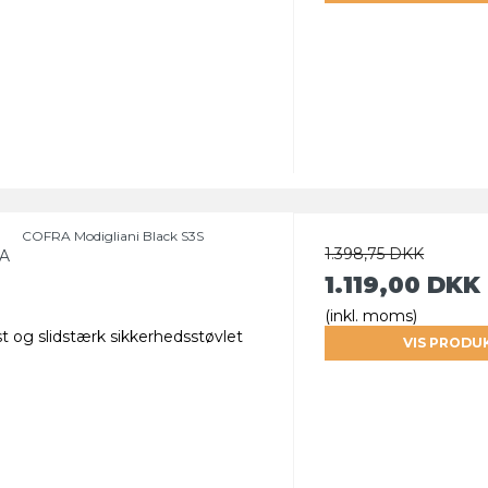
COFRA Modigliani Black S3S
1.398,75 DKK
A
1.119,00 DKK
(inkl. moms)
t og slidstærk sikkerhedsstøvlet
VIS PRODU