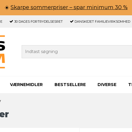
☀️
Skarpe sommerpriser – spar minimum 30 %
GE
30 DAGES
FORTRYDELSESRET
DANSKEJET FAMILIEVIRKSOMHED
VÆRNEMIDLER
BESTSELLERE
DIVERSE
T
r
er