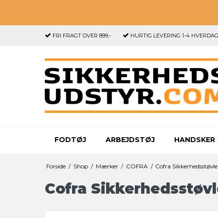
FRI FRAGT
OVER 899,-
HURTIG LEVERING
1-4 HVERDA
FODTØJ
ARBEJDSTØJ
HANDSKER
Forside
/
Shop
/
Mærker
/
COFRA
/
Cofra Sikkerhedsstøvle
Cofra Sikkerhedsstøvl