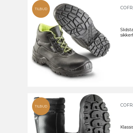
COFR
TILBUD
Slids
sikke
COFR
TILBUD
Klassi