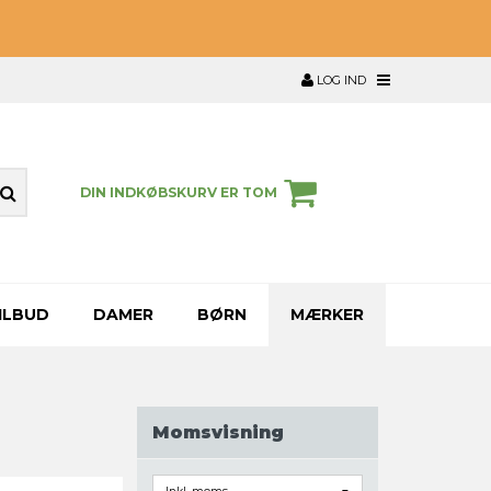
LOG IND
DIN INDKØBSKURV ER TOM
ILBUD
DAMER
BØRN
MÆRKER
Momsvisning