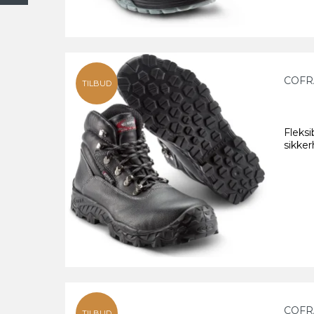
COFR
TILBUD
Fleksi
sikke
COFR
TILBUD