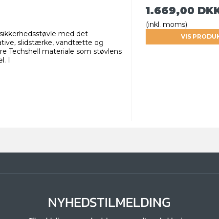
1.669,00 DK
(inkl. moms)
rsikkerhedsstøvle med det
VIS PRODU
tive, slidstærke, vandtætte og
re Techshell materiale som støvlens
l. I
NYHEDSTILMELDING