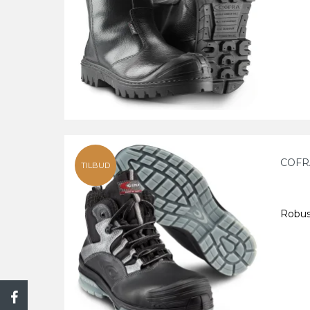
COFR
TILBUD
Robus