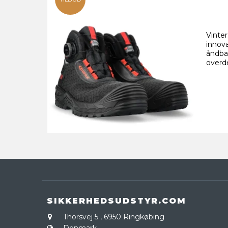
Vinte
innova
åndba
overde
SIKKERHEDSUDSTYR.COM
Thorsvej 5
,
6950 Ringkøbing
Denmark