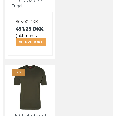
Green 6366-317
Engel
805,00 DKK
451,25 DKK
(inkl. moms)
VIS PRODUKT
-30%
ENGEL Extend bomuld