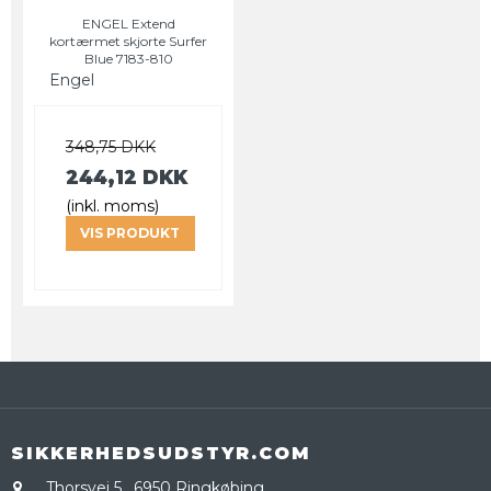
ENGEL Extend
kortærmet skjorte Surfer
Blue 7183-810
Engel
348,75 DKK
244,12 DKK
(inkl. moms)
VIS PRODUKT
SIKKERHEDSUDSTYR.COM
Thorsvej 5
,
6950 Ringkøbing