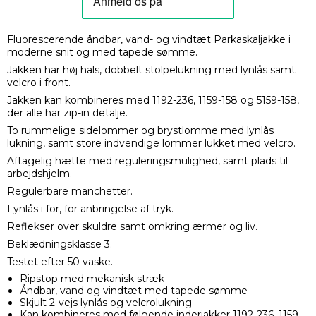
Fluorescerende åndbar, vand- og vindtæt Parkaskaljakke i
moderne snit og med tapede sømme.
Jakken har høj hals, dobbelt stolpelukning med lynlås samt
velcro i front.
Jakken kan kombineres med 1192-236, 1159-158 og 5159-158,
der alle har zip-in detalje.
To rummelige sidelommer og brystlomme med lynlås
lukning, samt store indvendige lommer lukket med velcro.
Aftagelig hætte med reguleringsmulighed, samt plads til
arbejdshjelm.
Regulerbare manchetter.
Lynlås i for, for anbringelse af tryk.
Reflekser over skuldre samt omkring ærmer og liv.
Beklædningsklasse 3.
Testet efter 50 vaske.
Ripstop med mekanisk stræk
Åndbar, vand og vindtæt med tapede sømme
Skjult 2-vejs lynlås og velcrolukning
Kan kombineres med følgende inderjakker 1192-236, 1159-