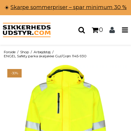
☀️
Skarpe sommerpriser – spar minimum 30 %
0
Forside
/
Shop
/
Arbejdstøj
/
ENGEL Safety parka skaljakke Gul/Grøn 1145-930
-30%