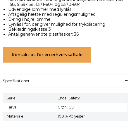
158, 5159-158, 1371-604 og 5370-604
Udvendige lommer med lynlås
Aftagelig hætte med reguleringsmulighed
D-ring i højre lomme
Lynlås i for, der giver mulighed for trykplacering
Beklædningsklasse 3
Antal genanvendte plastflasker: 36
Kontakt os for en erhvervsaftale
Specifikationer
Serie
Engel Safety
Farve
Grøn,
Gul
Materiale
100 % Polyester