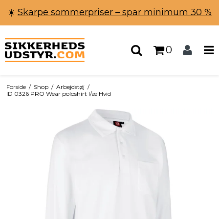
☀️
Skarpe sommerpriser – spar minimum 30 %
0
Forside
/
Shop
/
Arbejdstøj
/
ID 0326 PRO Wear poloshirt l/æ Hvid