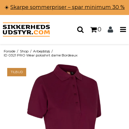
☀️
Skarpe sommerpriser – spar minimum 30 %
0
Forside
/
Shop
/
Arbejdstøj
/
ID 0321 PRO Wear poloshirt dame Bordeaux
TILBUD