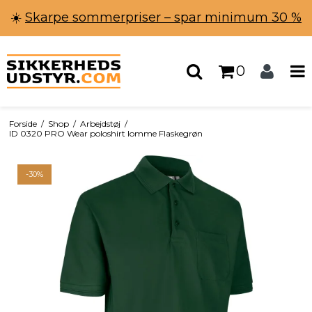
☀️
Skarpe sommerpriser – spar minimum 30 %
0
Forside
/
Shop
/
Arbejdstøj
/
ID 0320 PRO Wear poloshirt lomme Flaskegrøn
-30%