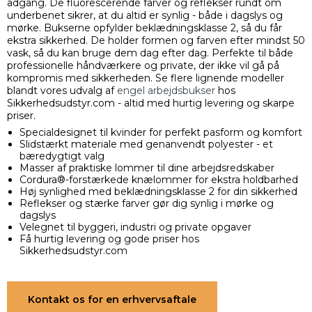
adgang. De fluorescerende farver og reflekser rundt om
underbenet sikrer, at du altid er synlig - både i dagslys og
mørke. Bukserne opfylder beklædningsklasse 2, så du får
ekstra sikkerhed. De holder formen og farven efter mindst 50
vask, så du kan bruge dem dag efter dag. Perfekte til både
professionelle håndværkere og private, der ikke vil gå på
kompromis med sikkerheden. Se flere lignende modeller
blandt vores udvalg af
engel arbejdsbukser
hos
Sikkerhedsudstyr.com - altid med hurtig levering og skarpe
priser.
Specialdesignet til kvinder for perfekt pasform og komfort
Slidstærkt materiale med genanvendt polyester - et
bæredygtigt valg
Masser af praktiske lommer til dine arbejdsredskaber
Cordura®-forstærkede knælommer for ekstra holdbarhed
Høj synlighed med beklædningsklasse 2 for din sikkerhed
Reflekser og stærke farver gør dig synlig i mørke og
dagslys
Velegnet til byggeri, industri og private opgaver
Få hurtig levering og gode priser hos
Sikkerhedsudstyr.com
Kontakt os for en erhvervsaftale