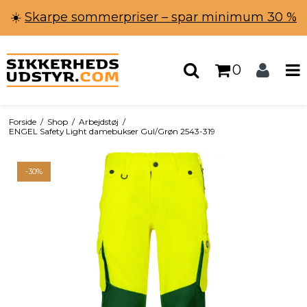
☀️
Skarpe sommerpriser – spar minimum 30 %
0
Forside
/
Shop
/
Arbejdstøj
/
ENGEL Safety Light damebukser Gul/Grøn 2543-319
-30%