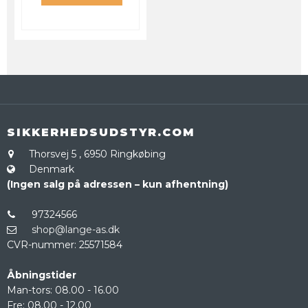
SIKKERHEDSUDSTYR.COM
Thorsvej 5
,
6950 Ringkøbing
Denmark
(Ingen salg på adressen – kun afhentning)
97324566
shop@lange-as.dk
CVR-nummer
:
25571584
Åbningstider
Man-tors: 08.00 - 16.00
Fre: 08.00 - 12.00