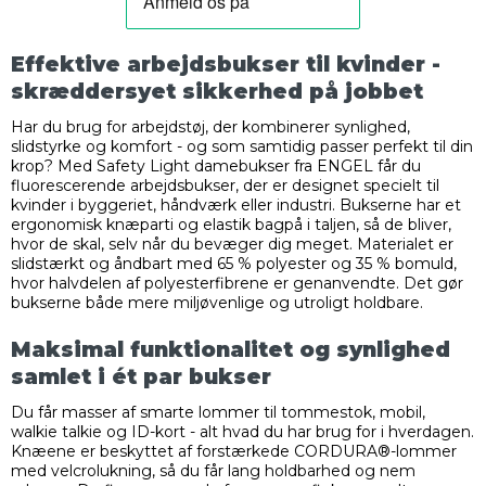
Effektive arbejdsbukser til kvinder -
skræddersyet sikkerhed på jobbet
Har du brug for arbejdstøj, der kombinerer synlighed,
slidstyrke og komfort - og som samtidig passer perfekt til din
krop? Med Safety Light damebukser fra ENGEL får du
fluorescerende arbejdsbukser, der er designet specielt til
kvinder i byggeriet, håndværk eller industri. Bukserne har et
ergonomisk knæparti og elastik bagpå i taljen, så de bliver,
hvor de skal, selv når du bevæger dig meget. Materialet er
slidstærkt og åndbart med 65 % polyester og 35 % bomuld,
hvor halvdelen af polyesterfibrene er genanvendte. Det gør
bukserne både mere miljøvenlige og utroligt holdbare.
Maksimal funktionalitet og synlighed
samlet i ét par bukser
Du får masser af smarte lommer til tommestok, mobil,
walkie talkie og ID-kort - alt hvad du har brug for i hverdagen.
Knæene er beskyttet af forstærkede CORDURA®-lommer
med velcrolukning, så du får lang holdbarhed og nem