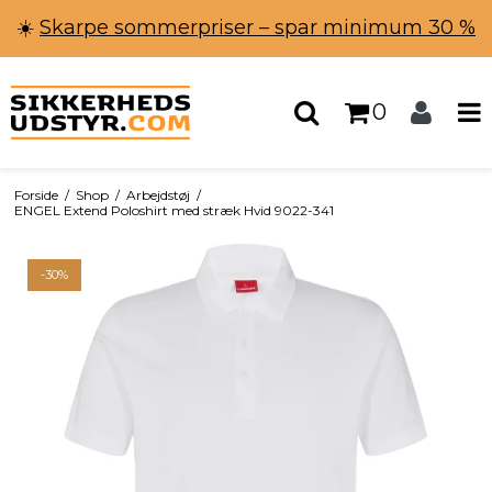
☀️
Skarpe sommerpriser – spar minimum 30 %
0
Forside
/
Shop
/
Arbejdstøj
/
ENGEL Extend Poloshirt med stræk Hvid 9022-341
-30%