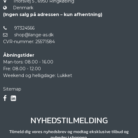
Thorsvej 5
,
6950 Ringkøbing
Denmark
(Ingen salg på adressen – kun afhentning)
97324566
shop@lange-as.dk
CVR-nummer
:
25571584
Åbningstider
Man-tors: 08.00 - 16.00
Fre: 08.00 - 12.00
Weekend og helligdage: Lukket
Sitemap
NYHEDSTILMELDING
Tilmeld dig vores nyhedsbrev og modtag eksklusive tilbud og
nyheder i shoppen.