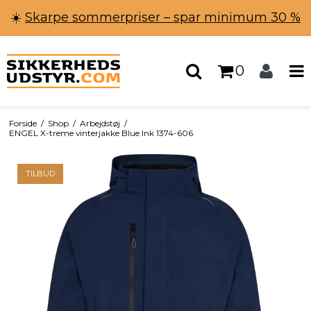
☀️
Skarpe sommerpriser – spar minimum 30 %
0
Forside
/
Shop
/
Arbejdstøj
/
ENGEL X-treme vinterjakke Blue Ink 1374-606
TILBUD