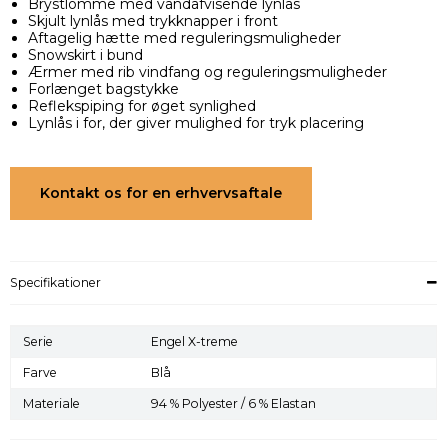
Brystlomme med vandafvisende lynlås
Skjult lynlås med trykknapper i front
Aftagelig hætte med reguleringsmuligheder
Snowskirt i bund
Ærmer med rib vindfang og reguleringsmuligheder
Forlænget bagstykke
Reflekspiping for øget synlighed
Lynlås i for, der giver mulighed for tryk placering
Kontakt os for en erhvervsaftale
Specifikationer
Serie
Engel X-treme
Farve
Blå
Materiale
94 % Polyester / 6 % Elastan