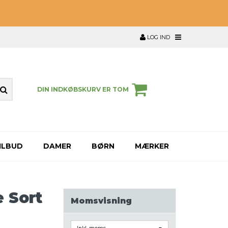
LOG IND
DIN INDKØBSKURV ER TOM
ILBUD
DAMER
BØRN
MÆRKER
 Sort
Momsvisning