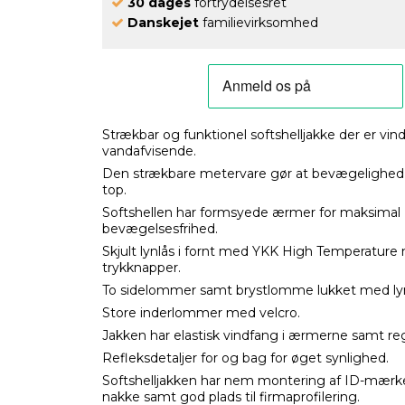
30 dages
fortrydelsesret
Danskejet
familievirksomhed
Strækbar og funktionel softshelljakke der er vin
vandafvisende.
Den strækbare metervare gør at bevægelighed 
top.
Softshellen har formsyede ærmer for maksimal
bevægelsesfrihed.
Skjult lynlås i fornt med YKK High Temperature 
trykknapper.
To sidelommer samt brystlomme lukket med lyn
Store inderlommer med velcro.
Jakken har elastisk vindfang i ærmerne samt re
Refleksdetaljer for og bag for øget synlighed.
Softshelljakken har nem montering af ID-mærke
nakke samt god plads til firmaprofilering.