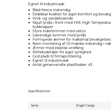
Egnet til industrivask.
Blød fleece indvendig
Strækbar kvalitet for øget komfort og bevæg
Vind- og vandafvisende
Skjult lynlås i front med YKK High Temperatu
trykknapper
Store inderlommer med velcro
Udvendige lommer med lynlås
Formsyede ærmer for maksimal bevægelsesf
Nem montering af ID-mærke indvendig i na
Ærmer med elastisk vindfang
Refleksdetaljer for øget synlighed
God plads til firmaprofilering
Egnet til industrivask
Antal genanvendte plastflasker: 43
Specifikationer
Serie
Engel Cargo