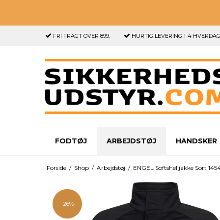
FRI FRAGT
OVER 899,-
HURTIG LEVERING
1-4 HVERDA
FODTØJ
ARBEJDSTØJ
HANDSKER
Forside
/
Shop
/
Arbejdstøj
/
ENGEL Softshelljakke Sort 145
-26%