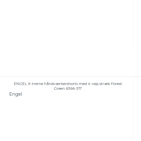
ENGEL X-treme håndværkershorts med 4-vejs stræk Forest
Green 6366-317
Engel