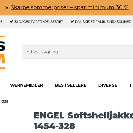
☀️
Skarpe sommerpriser – spar minimum 30 %
GE
30 DAGES
FORTRYDELSESRET
DANSKEJET FAMILIEVIRKSOMHED
VÆRNEMIDLER
BESTSELLERE
DIVERSE
T
4-328
ENGEL Softshelljakke
1454-328