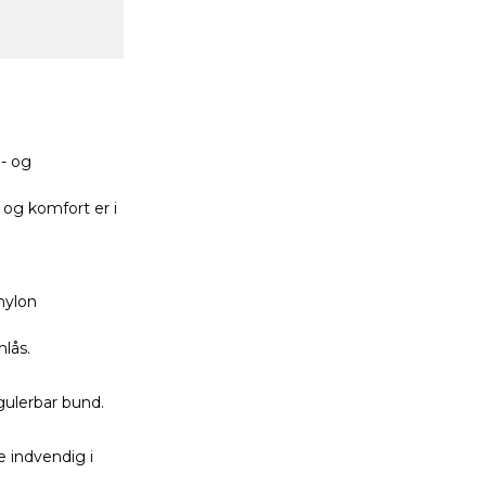
d- og
og komfort er i
nylon
lås.
gulerbar bund.
 indvendig i