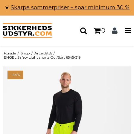
☀️
Skarpe sommerpriser – spar minimum 30 %
0
Forside
/
Shop
/
Arbejdstøj
/
ENGEL Safety Light shorts Gul/Sort 6545-319
-44%