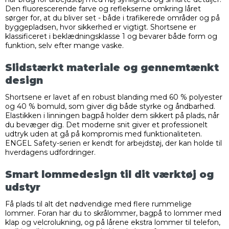
Den fluorescerende farve og reflekserne omkring låret
sørger for, at du bliver set - både i trafikerede områder og på
byggepladsen, hvor sikkerhed er vigtigt. Shortsene er
klassificeret i beklædningsklasse 1 og bevarer både form og
funktion, selv efter mange vaske.
Slidstærkt materiale og gennemtænkt
design
Shortsene er lavet af en robust blanding med 60 % polyester
og 40 % bomuld, som giver dig både styrke og åndbarhed.
Elastikken i linningen bagpå holder dem sikkert på plads, når
du bevæger dig. Det moderne snit giver et professionelt
udtryk uden at gå på kompromis med funktionaliteten.
ENGEL Safety-serien er kendt for arbejdstøj, der kan holde til
hverdagens udfordringer.
Smart lommedesign til dit værktøj og
udstyr
Få plads til alt det nødvendige med flere rummelige
lommer. Foran har du to skrålommer, bagpå to lommer med
klap og velcrolukning, og på lårene ekstra lommer til telefon,