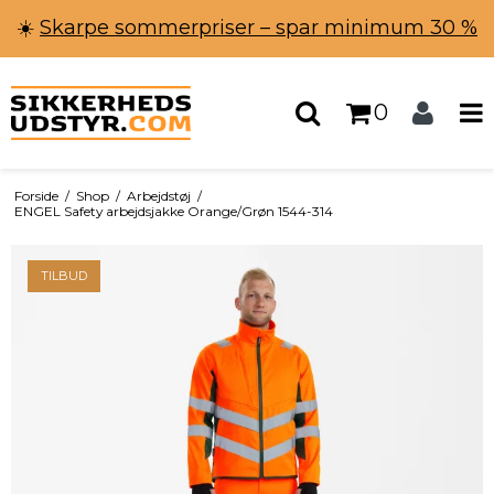
☀️
Skarpe sommerpriser – spar minimum 30 %
0
Forside
/
Shop
/
Arbejdstøj
/
ENGEL Safety arbejdsjakke Orange/Grøn 1544-314
TILBUD