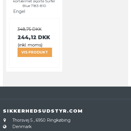
kortærmet skjorte Surfer
Blue 7183-810
Engel
348,75 DKK
244,12 DKK
(inkl. moms)
VIS PRODUKT
SIKKERHEDSUDSTYR.COM
Thorsvej 5
,
6950 Ringkøbing
Denmark