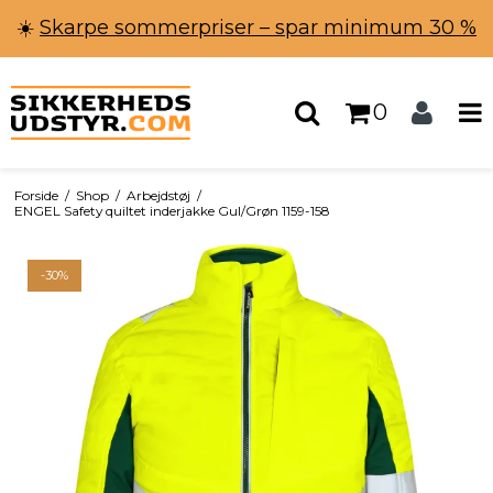
☀️
Skarpe sommerpriser – spar minimum 30 %
0
Forside
/
Shop
/
Arbejdstøj
/
ENGEL Safety quiltet inderjakke Gul/Grøn 1159-158
-30%