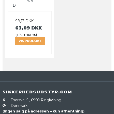
Hvid
ID
98,13 DKK
63,09 DKK
(inkl. moms)
VIS PRODUKT
SIKKERHEDSUDSTYR.COM
Thorsvej 5
,
6950 Ringkøbing
Denmark
(Ingen salg på adressen – kun afhentning)