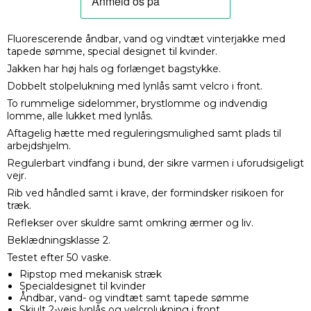
Fluorescerende åndbar, vand og vindtæt vinterjakke med
tapede sømme, special designet til kvinder.
Jakken har høj hals og forlænget bagstykke.
Dobbelt stolpelukning med lynlås samt velcro i front.
To rummelige sidelommer, brystlomme og indvendig
lomme, alle lukket med lynlås.
Aftagelig hætte med reguleringsmulighed samt plads til
arbejdshjelm.
Regulerbart vindfang i bund, der sikre varmen i uforudsigeligt
vejr.
Rib ved håndled samt i krave, der formindsker risikoen for
træk.
Reflekser over skuldre samt omkring ærmer og liv.
Beklædningsklasse 2.
Testet efter 50 vaske.
Ripstop med mekanisk stræk
Specialdesignet til kvinder
Åndbar, vand- og vindtæt samt tapede sømme
Skjult 2-vejs lynlås og velcrolukning i front