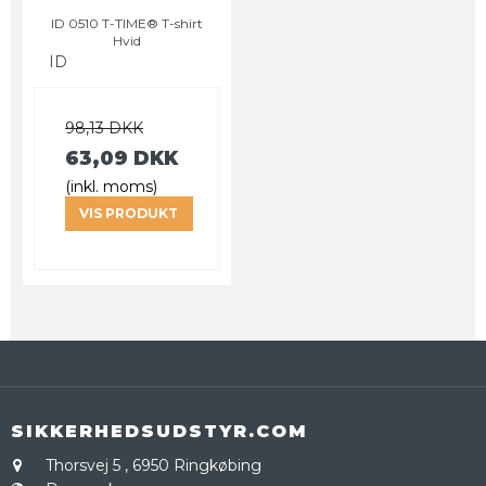
ID 0510 T-TIME® T-shirt
Hvid
ID
98,13 DKK
63,09 DKK
(inkl. moms)
VIS PRODUKT
SIKKERHEDSUDSTYR.COM
Thorsvej 5
,
6950 Ringkøbing