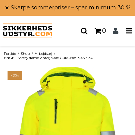
☀️
Skarpe sommerpriser – spar minimum 30 %
0
Forside
/
Shop
/
Arbejdstøj
/
ENGEL Safety dame vinterjakke Gul/Grøn 1943-930
-30%