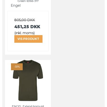
Green 6366-317
Engel
805,00 DKK
451,25 DKK
(inkl. moms)
VIS PRODUKT
-30%
ENGEL Extend bomuld