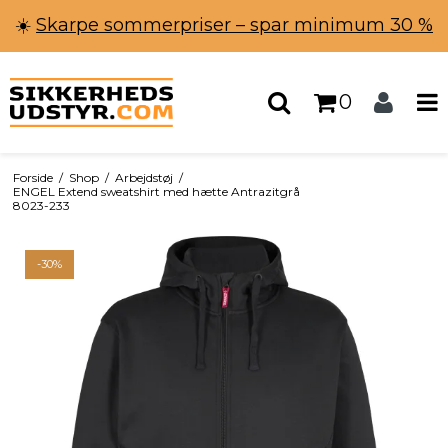
☀️
Skarpe sommerpriser – spar minimum 30 %
0
Forside
/
Shop
/
Arbejdstøj
/
ENGEL Extend sweatshirt med hætte Antrazitgrå
8023-233
-30%