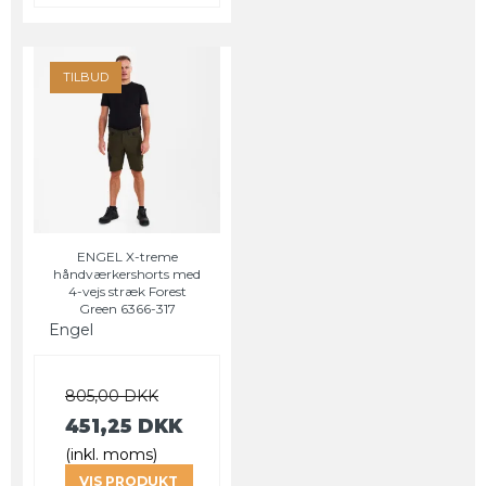
TILBUD
ENGEL X-treme
håndværkershorts med
4-vejs stræk Forest
Green 6366-317
Engel
805,00 DKK
451,25 DKK
(inkl. moms)
VIS PRODUKT