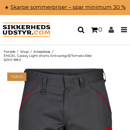
☀️
Skarpe sommerpriser – spar minimum 30 %
0
Forside
/
Shop
/
Arbejdstøj
/
ENGEL Galaxy Light shorts Antrazitgrå/Tomato Red
6290-880
TILBUD