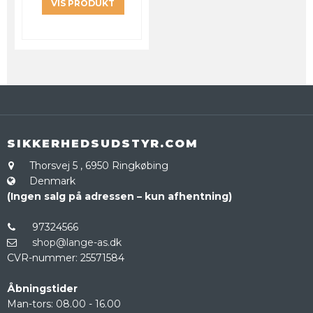
VIS PRODUKT
SIKKERHEDSUDSTYR.COM
Thorsvej 5
,
6950 Ringkøbing
Denmark
(Ingen salg på adressen – kun afhentning)
97324566
shop@lange-as.dk
CVR-nummer
:
25571584
Åbningstider
Man-tors: 08.00 - 16.00