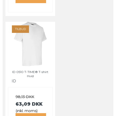
TILBUD
ID 0510 T-TIME® T-shirt
Hvid
ID
98,13 DKK
63,09 DKK
(inkl. moms)