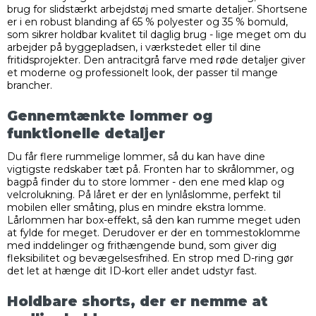
brug for slidstærkt arbejdstøj med smarte detaljer. Shortsene
er i en robust blanding af 65 % polyester og 35 % bomuld,
som sikrer holdbar kvalitet til daglig brug - lige meget om du
arbejder på byggepladsen, i værkstedet eller til dine
fritidsprojekter. Den antracitgrå farve med røde detaljer giver
et moderne og professionelt look, der passer til mange
brancher.
Gennemtænkte lommer og
funktionelle detaljer
Du får flere rummelige lommer, så du kan have dine
vigtigste redskaber tæt på. Fronten har to skrålommer, og
bagpå finder du to store lommer - den ene med klap og
velcrolukning. På låret er der en lynlåslomme, perfekt til
mobilen eller småting, plus en mindre ekstra lomme.
Lårlommen har box-effekt, så den kan rumme meget uden
at fylde for meget. Derudover er der en tommestoklomme
med inddelinger og frithængende bund, som giver dig
fleksibilitet og bevægelsesfrihed. En strop med D-ring gør
det let at hænge dit ID-kort eller andet udstyr fast.
Holdbare shorts, der er nemme at