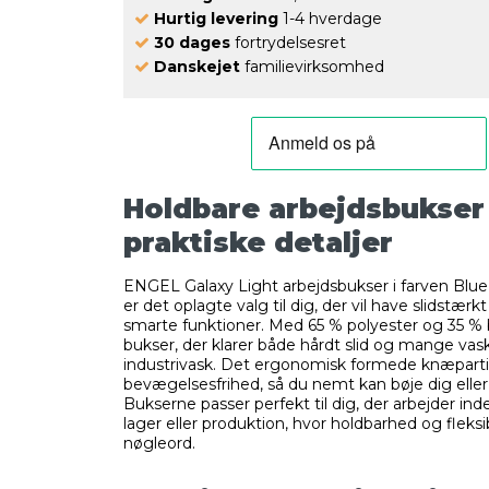
Hurtig levering
1-4 hverdage
30 dages
fortrydelsesret
Danskejet
familievirksomhed
Holdbare arbejdsbukse
praktiske detaljer
ENGEL Galaxy Light arbejdsbukser i farven Blue
er det oplagte valg til dig, der vil have slidstær
smarte funktioner. Med 65 % polyester og 35 %
bukser, der klarer både hårdt slid og mange vas
industrivask. Det ergonomisk formede knæparti
bevægelsesfrihed, så du nemt kan bøje dig eller
Bukserne passer perfekt til dig, der arbejder ind
lager eller produktion, hvor holdbarhed og fleksib
nøgleord.