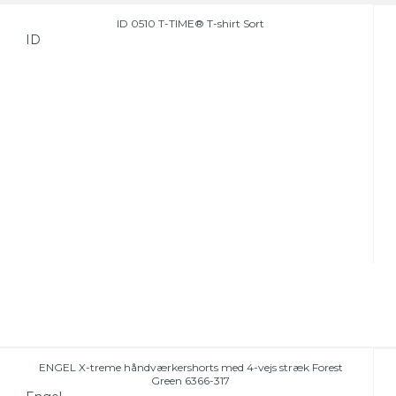
ID 0510 T-TIME® T-shirt Sort
ID
ENGEL X-treme håndværkershorts med 4-vejs stræk Forest
Green 6366-317