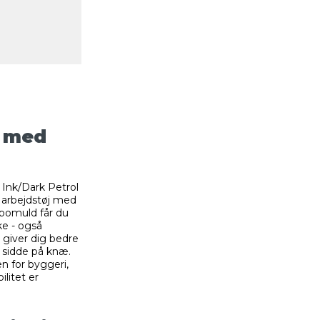
r med
 Ink/Dark Petrol
kt arbejdstøj med
 bomuld får du
ke - også
 giver dig bedre
 sidde på knæ.
en for byggeri,
ilitet er