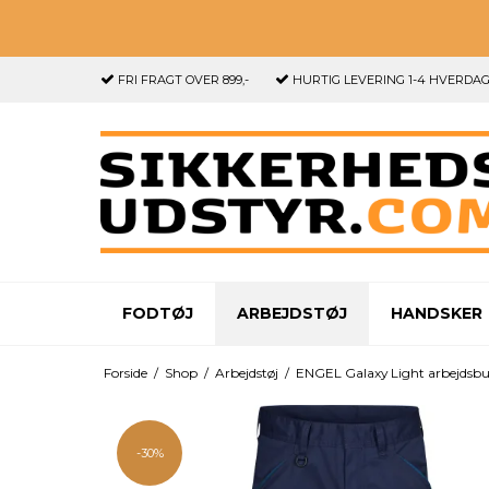
FRI FRAGT
OVER 899,-
HURTIG LEVERING
1-4 HVERDA
FODTØJ
ARBEJDSTØJ
HANDSKER
Forside
/
Shop
/
Arbejdstøj
/
ENGEL Galaxy Light arbejdsbu
-30%