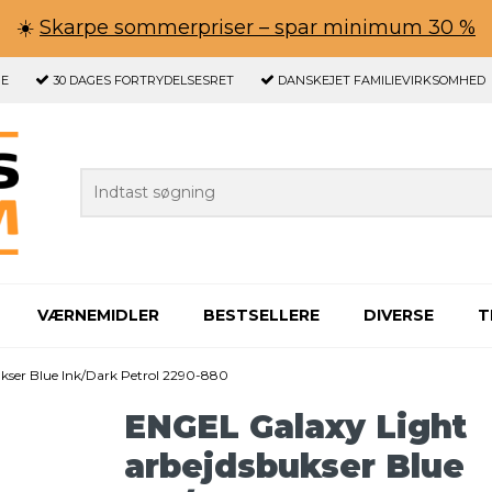
☀️
Skarpe sommerpriser – spar minimum 30 %
GE
30 DAGES
FORTRYDELSESRET
DANSKEJET FAMILIEVIRKSOMHED
VÆRNEMIDLER
BESTSELLERE
DIVERSE
T
kser Blue Ink/Dark Petrol 2290-880
ENGEL Galaxy Light
arbejdsbukser Blue