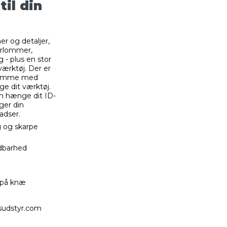
til din
r og detaljer,
orlommer,
 - plus en stor
værktøj. Der er
klomme med
ge dit værktøj.
an hænge dit ID-
ger din
adser.
g og skarpe
ldbarhed
r på knæ
dsudstyr.com