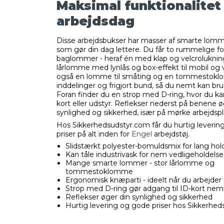
Maksimal funktionalitet 
arbejdsdag
Disse arbejdsbukser har masser af smarte lomme
som gør din dag lettere. Du får to rummelige f
baglommer - heraf én med klap og velcrolukning
lårlomme med lynlås og box-effekt til mobil og 
også en lomme til småting og en tommesto
inddelinger og frigjort bund, så du nemt kan bru
Foran finder du en strop med D-ring, hvor du k
kort eller udstyr. Reflekser nederst på benene ø
synlighed og sikkerhed, især på mørke arbejdspl
Hos Sikkerhedsudstyr.com får du hurtig leverin
priser på alt inden for
Engel
arbejdstøj.
Slidstærkt polyester-bomuldsmix for lang ho
Kan tåle industrivask for nem vedligeholdelse
Mange smarte lommer - stor lårlomme og
tommestoklomme
Ergonomisk knæparti - ideelt når du arbejde
Strop med D-ring gør adgang til ID-kort nem
Reflekser øger din synlighed og sikkerhed
Hurtig levering og gode priser hos Sikkerhe