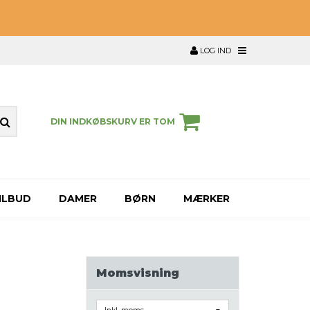
LOG IND
DIN INDKØBSKURV ER TOM
ILBUD
DAMER
BØRN
MÆRKER
Momsvisning