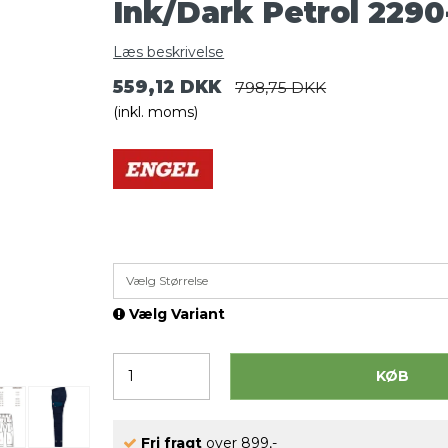
Ink/Dark Petrol 229
Læs beskrivelse
559,12 DKK
798,75 DKK
(inkl. moms)
Vælg Størrelse
Vælg Variant
KØB
Fri fragt
over 899,-