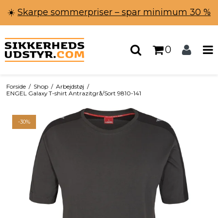
☀️
Skarpe sommerpriser – spar minimum 30 %
0
Forside
/
Shop
/
Arbejdstøj
/
ENGEL Galaxy T-shirt Antrazitgrå/Sort 9810-141
-30%