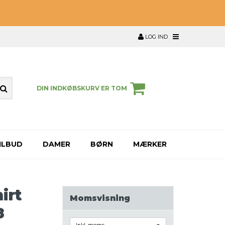
LOG IND
DIN INDKØBSKURV ER TOM
ILBUD
DAMER
BØRN
MÆRKER
irt
Momsvisning
8