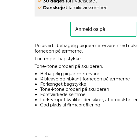
30 dages
fortrydelsesret
Danskejet
familievirksomhed
Poloshirt i behagelig pique-metervare med ribk
forneden på ærmerne.
Forlænget bagstykke.
Tone-itone broderi på skulderen.
Behagelig pique-metervare
Ribkrave og ribkant forneden på ærmerne
Forlænget bagstykke
Tone-i-tone broderi på skulderen
Forstærkede sømme
Forkrympet kvalitet der sikrer, at produktet e
God plads til firmaprofilering