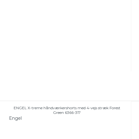
ENGEL X-treme håndværkershorts med 4-vejs stræk Forest
Green 6366-317
Engel