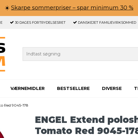
☀️
Skarpe sommerpriser – spar minimum 30 %
GE
30 DAGES
FORTRYDELSESRET
DANSKEJET FAMILIEVIRKSOMHED
VÆRNEMIDLER
BESTSELLERE
DIVERSE
T
to Red 9045-178
ENGEL Extend polosh
Tomato Red 9045-17