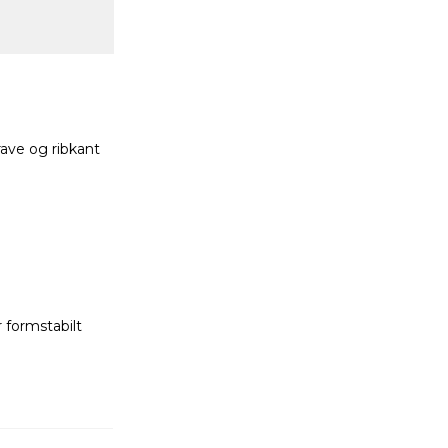
rave og ribkant
r formstabilt