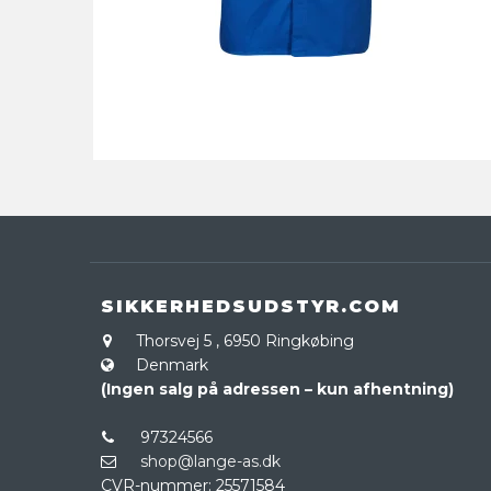
SIKKERHEDSUDSTYR.COM
Thorsvej 5
,
6950 Ringkøbing
Denmark
(Ingen salg på adressen – kun afhentning)
97324566
shop@lange-as.dk
CVR-nummer
:
25571584