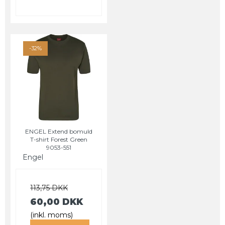
-32%
ENGEL Extend bomuld
T-shirt Forest Green
9053-551
Engel
113,75 DKK
60,00 DKK
(inkl. moms)