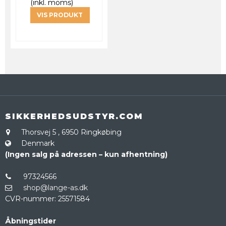
(inkl. moms)
VIS PRODUKT
SIKKERHEDSUDSTYR.COM
Thorsvej 5
,
6950 Ringkøbing
Denmark
(Ingen salg på adressen – kun afhentning)
97324566
shop@lange-as.dk
CVR-nummer
:
25571584
Åbningstider