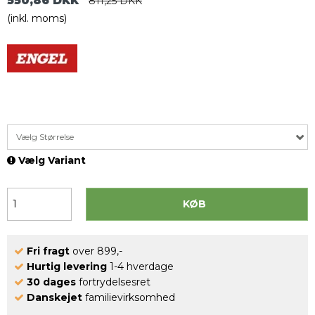
550,86 DKK
811,25 DKK
(inkl. moms)
Vælg Størrelse
Vælg Variant
KØB
Fri fragt
over 899,-
Hurtig levering
1-4 hverdage
30 dages
fortrydelsesret
Danskejet
familievirksomhed