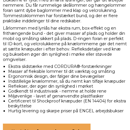
Bukserne er fyldt med smarte løsninger, der gør dit arbejde
nemmere. Du får rummelige skrålommer og hængelommer
foran samt dybe baglommer med klap og velcrolukning.
Tommestoklommen har forstærket bund, og der er flere
praktiske inddelinger til dine redskaber.
Lårlommen med lynlås har ekstra rum, box-effekt og en
frithængende bund - det giver masser af plads og holder din
mobil og småting sikkert på plads. D-ringen foran er perfekt
til ID-kort, og velcrolukkerne på knælommerne gør det nemt
at sætte knæpuder i efter behov. Refleksdetaljer ved knæ
og bukseben øger din synlighed i mørke eller støvede
omgivelser.
Ekstra slidstærke med CORDURA®-forstærkninger
Masser af fleksible lommer til dit værktøj og småting
Ergonomisk design, der følger dine bevægelser
Indstillelige knælommer, så du nemt kan tilføje knæpuder
Reflekser, der øger din synlighed i mørket
Godkendt til industrivask - nemme at holde rene
Miljøvenlige - lavet af genanvendte plastflasker
Certificeret til Shockproof knæpuder (EN 14404) for ekstra
beskyttelse
Hurtig levering og skarpe priser på ENGEL arbejdsbukser