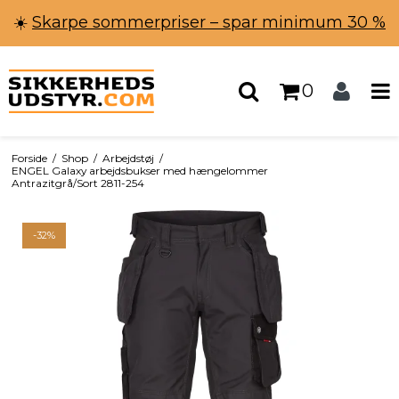
☀️
Skarpe sommerpriser – spar minimum 30 %
0
Forside
/
Shop
/
Arbejdstøj
/
ENGEL Galaxy arbejdsbukser med hængelommer
Antrazitgrå/Sort 2811-254
-32%