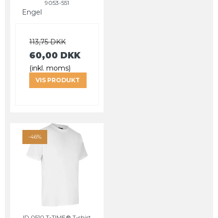
9053-551
Engel
113,75 DKK
60,00 DKK
(inkl. moms)
VIS PRODUKT
-46%
ID 0510 T-TIME® T-shirt