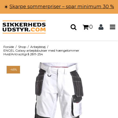
☀️
Skarpe sommerpriser – spar minimum 30 %
0
Forside
/
Shop
/
Arbejdstøj
/
ENGEL Galaxy arbejdsbukser med hængelommer
Hvid/Antrazitgrå 2811-254
-46%