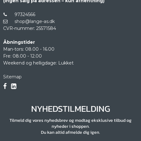
(Ingen salg på adressen – kun afhentning)
97324566
shop@lange-as.dk
CVR-nummer
:
25571584
Åbningstider
Man-tors: 08.00 - 16.00
Fre: 08.00 - 12.00
Weekend og helligdage: Lukket
Sitemap
NYHEDSTILMELDING
Tilmeld dig vores nyhedsbrev og modtag eksklusive tilbud og
nyheder i shoppen.
Du kan altid afmelde dig igen.