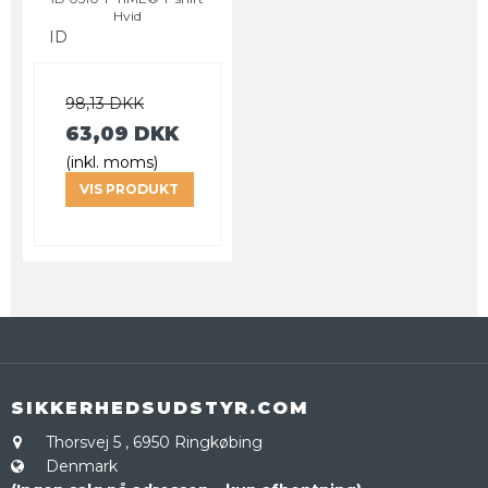
Hvid
ID
98,13 DKK
63,09 DKK
(inkl. moms)
VIS PRODUKT
SIKKERHEDSUDSTYR.COM
Thorsvej 5
,
6950 Ringkøbing
Denmark