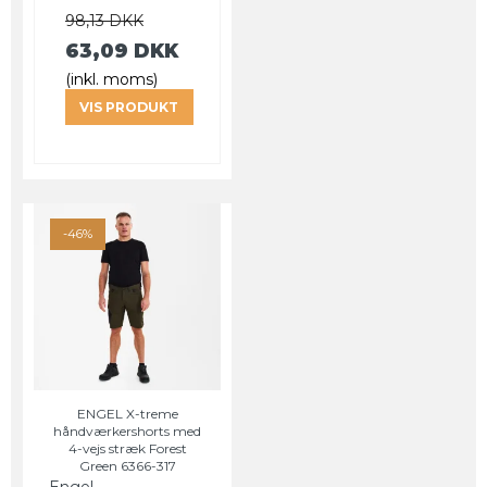
98,13 DKK
63,09 DKK
(inkl. moms)
VIS PRODUKT
-46%
ENGEL X-treme
håndværkershorts med
4-vejs stræk Forest
Green 6366-317
Engel