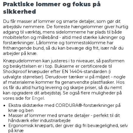
Praktiske lommer og fokus på
sikkerhed
Du får masser af lommer og smarte detaljer, som gør dit
arbejdsliv nemmere. De forreste hængelommer giver hurtig
adgang til værktøj, mens sidelommerne har plads til både
mobiltelefon og målebånd - altid med stærke lukninger og
forstærkninger. Lårlomme og tommestoklomme har
frithængende bund, så du kan bevæge dig frit, især når du
arbejder på knæ.
Knæpudelommen kan justeres i to niveauer, så pasformen
og beskyttelsen er i top. Bukserne er certificerede til
Shockproof knæpuder efter EN 14404-standarden (i
udvalgte størrelser). Derudover tænker vi på miljøet - nogle
af materialerne kommer fra genanvendte plastflasker. Hos
os får du altid hurtig levering og skarpe priser, så du nemt
kan opgradere dit arbejdstøj. Se også flere muligheder på
vores side for
Engel
.
Ekstra slidstærke med CORDURA®-forstærkninger på
knæ og ben
Masser af lommer med smarte detaljer - perfekt til dit
håndværk eller industriarbejde
Ergonomisk knæparti, der giver dig fri bevægelighed, selv
på knæ