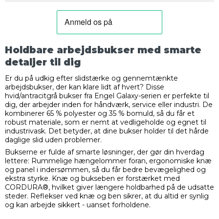
Holdbare arbejdsbukser med smarte
detaljer til dig
Er du på udkig efter slidstærke og gennemtænkte
arbejdsbukser, der kan klare lidt af hvert? Disse
hvid/antracitgrå bukser fra Engel Galaxy-serien er perfekte til
dig, der arbejder inden for håndværk, service eller industri. De
kombinerer 65 % polyester og 35 % bomuld, så du får et
robust materiale, som er nemt at vedligeholde og egnet til
industrivask. Det betyder, at dine bukser holder til det hårde
daglige slid uden problemer.
Bukserne er fulde af smarte løsninger, der gør din hverdag
lettere: Rummelige hængelommer foran, ergonomiske knæ
og panel i indersømmen, så du får bedre bevægelighed og
ekstra styrke. Knæ og bukseben er forstærket med
CORDURA®, hvilket giver længere holdbarhed på de udsatte
steder. Reflekser ved knæ og ben sikrer, at du altid er synlig
og kan arbejde sikkert - uanset forholdene.