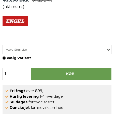
435,98 DKK
811,25 DKK
(inkl. moms)
Vælg Størrelse
Vælg Variant
KØB
Fri fragt
over 899,-
Hurtig levering
1-4 hverdage
30 dages
fortrydelsesret
Danskejet
familievirksomhed