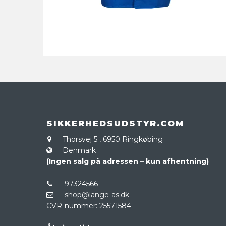
SIKKERHEDSUDSTYR.COM
Thorsvej 5
,
6950 Ringkøbing
Denmark
(Ingen salg på adressen – kun afhentning)
97324566
shop@lange-as.dk
CVR-nummer
:
25571584