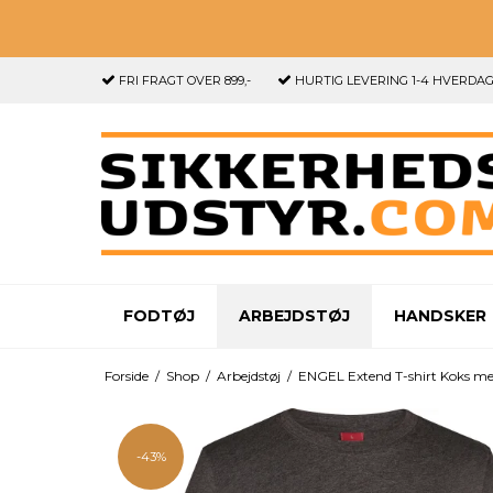
FRI FRAGT
OVER 899,-
HURTIG LEVERING
1-4 HVERDA
FODTØJ
ARBEJDSTØJ
HANDSKER
Forside
/
Shop
/
Arbejdstøj
/
ENGEL Extend T-shirt Koks m
-43%