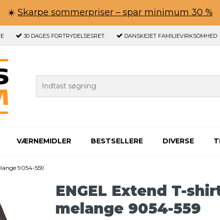
☀️
Skarpe sommerpriser – spar minimum 30 %
GE
30 DAGES
FORTRYDELSESRET
DANSKEJET FAMILIEVIRKSOMHED
VÆRNEMIDLER
BESTSELLERE
DIVERSE
T
elange 9054-559
ENGEL Extend T-shir
melange 9054-559