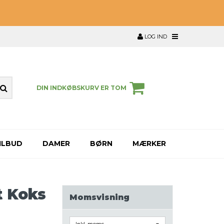
LOG IND
DIN INDKØBSKURV ER TOM
ILBUD
DAMER
BØRN
MÆRKER
t Koks
Momsvisning