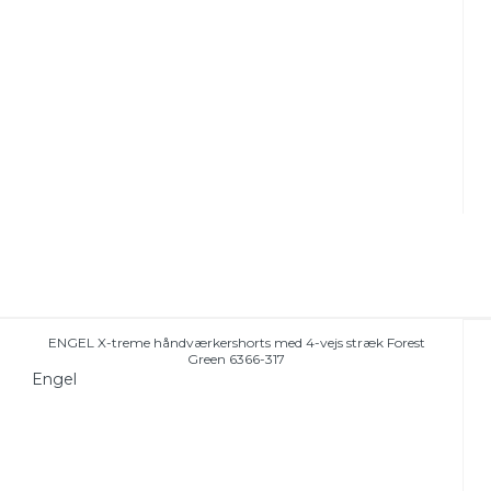
ENGEL X-treme håndværkershorts med 4-vejs stræk Forest
Green 6366-317
Engel