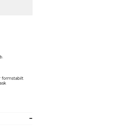
b.
r formstabilt
vask