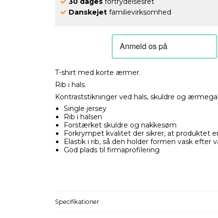
30 dages
fortrydelsesret
Danskejet
familievirksomhed
T-shirt med korte ærmer.
Rib i hals.
Kontraststikninger ved hals, skuldre og ærmega
Single jersey
Rib i halsen
Forstærket skuldre og nakkesøm
Forkrympet kvalitet der sikrer, at produktet e
Elastik i rib, så den holder formen vask efter 
God plads til firmaprofilering
Specifikationer