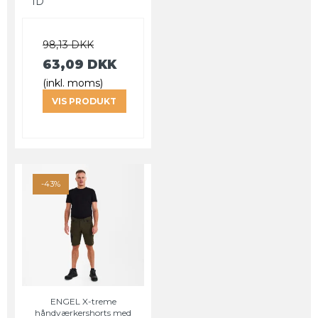
ID
98,13 DKK
63,09 DKK
(inkl. moms)
VIS PRODUKT
-43%
ENGEL X-treme
håndværkershorts med