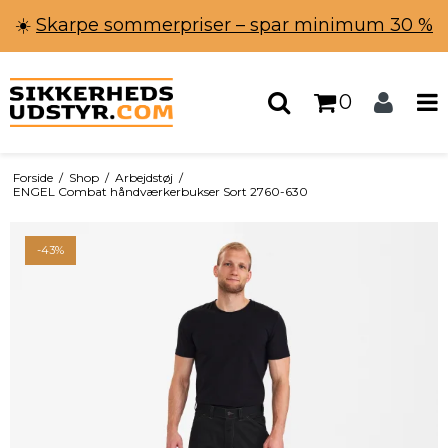
☀️
Skarpe sommerpriser – spar minimum 30 %
0
Forside
/
Shop
/
Arbejdstøj
/
ENGEL Combat håndværkerbukser Sort 2760-630
-43%