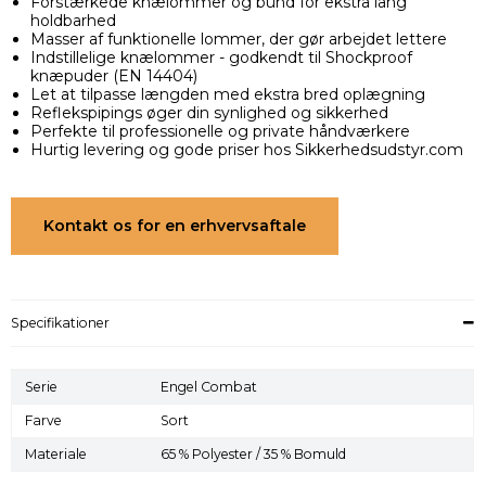
Forstærkede knælommer og bund for ekstra lang
holdbarhed
Masser af funktionelle lommer, der gør arbejdet lettere
Indstillelige knælommer - godkendt til Shockproof
knæpuder (EN 14404)
Let at tilpasse længden med ekstra bred oplægning
Reflekspipings øger din synlighed og sikkerhed
Perfekte til professionelle og private håndværkere
Hurtig levering og gode priser hos Sikkerhedsudstyr.com
Kontakt os for en erhvervsaftale
Specifikationer
Serie
Engel Combat
Farve
Sort
Materiale
65 % Polyester / 35 % Bomuld