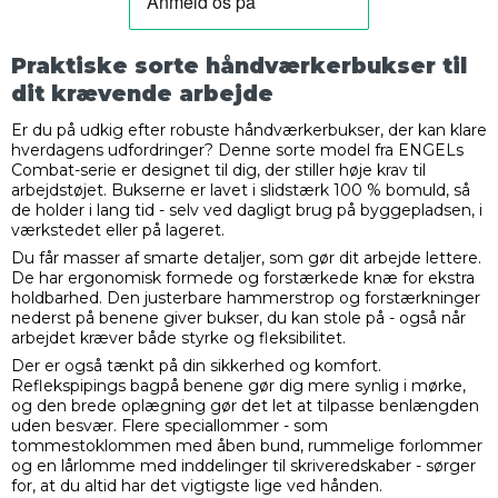
Praktiske sorte håndværkerbukser til
dit krævende arbejde
Er du på udkig efter robuste håndværkerbukser, der kan klare
hverdagens udfordringer? Denne sorte model fra ENGELs
Combat-serie er designet til dig, der stiller høje krav til
arbejdstøjet. Bukserne er lavet i slidstærk 100 % bomuld, så
de holder i lang tid - selv ved dagligt brug på byggepladsen, i
værkstedet eller på lageret.
Du får masser af smarte detaljer, som gør dit arbejde lettere.
De har ergonomisk formede og forstærkede knæ for ekstra
holdbarhed. Den justerbare hammerstrop og forstærkninger
nederst på benene giver bukser, du kan stole på - også når
arbejdet kræver både styrke og fleksibilitet.
Der er også tænkt på din sikkerhed og komfort.
Reflekspipings bagpå benene gør dig mere synlig i mørke,
og den brede oplægning gør det let at tilpasse benlængden
uden besvær. Flere speciallommer - som
tommestoklommen med åben bund, rummelige forlommer
og en lårlomme med inddelinger til skriveredskaber - sørger
for, at du altid har det vigtigste lige ved hånden.