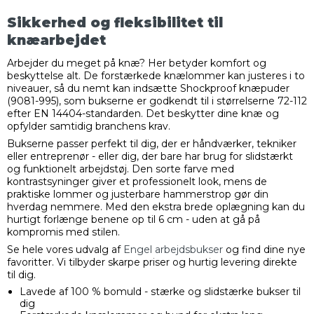
Sikkerhed og fleksibilitet til
knæarbejdet
Arbejder du meget på knæ? Her betyder komfort og
beskyttelse alt. De forstærkede knælommer kan justeres i to
niveauer, så du nemt kan indsætte Shockproof knæpuder
(9081-995), som bukserne er godkendt til i størrelserne 72-112
efter EN 14404-standarden. Det beskytter dine knæ og
opfylder samtidig branchens krav.
Bukserne passer perfekt til dig, der er håndværker, tekniker
eller entreprenør - eller dig, der bare har brug for slidstærkt
og funktionelt arbejdstøj. Den sorte farve med
kontrastsyninger giver et professionelt look, mens de
praktiske lommer og justerbare hammerstrop gør din
hverdag nemmere. Med den ekstra brede oplægning kan du
hurtigt forlænge benene op til 6 cm - uden at gå på
kompromis med stilen.
Se hele vores udvalg af
Engel arbejdsbukser
og find dine nye
favoritter. Vi tilbyder skarpe priser og hurtig levering direkte
til dig.
Lavede af 100 % bomuld - stærke og slidstærke bukser til
dig