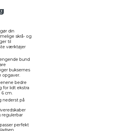
ig
 gør din
melige skrå- og
er til
gste værktøjer
hængende bund
are
ger buksernes
ge opgaver.
 benene bedre
 for lidt ekstra
 6 cm.
g nederst på
riveredskaber
 regulerbar
passer perfekt
pladsen