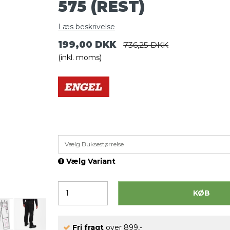
575 (REST)
Læs beskrivelse
199,00 DKK
736,25 DKK
(inkl. moms)
Vælg Buksestørrelse
Vælg Variant
KØB
Fri fragt
over 899,-