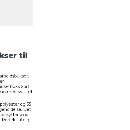
ser til
 arbejdsbukser,
er
rkerbuks Sort
omis med kvalitet
 polyester og 35
geholdelse. Det
eskytter dine
Perfekt til dig,