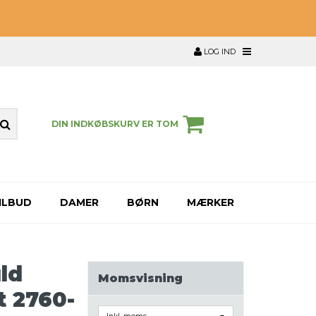
LOG IND
DIN INDKØBSKURV ER TOM
ILBUD
DAMER
BØRN
MÆRKER
ld
Momsvisning
t 2760-