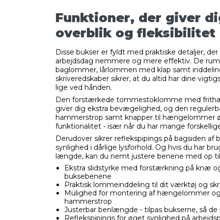
Funktioner, der giver d
overblik og fleksibilitet
Disse bukser er fyldt med praktiske detaljer, der
arbejdsdag nemmere og mere effektiv. De rum
baglommer, lårlommen med klap samt inddeling
skriveredskaber sikrer, at du altid har dine vigti
lige ved hånden.
Den forstærkede tommestoklomme med frit
giver dig ekstra bevægelighed, og den regulerb
hammerstrop samt knapper til hængelommer ø
funktionalitet - især når du har mange forskelli
Derudover sikrer reflekspipings på bagsiden af
synlighed i dårlige lysforhold. Og hvis du har brug
længde, kan du nemt justere benene med op til
Ekstra slidstyrke med forstærkning på knæ o
buksebenene
Praktisk lommeinddeling til dit værktøj og sk
Mulighed for montering af hængelommer og
hammerstrop
Justerbar benlængde - tilpas bukserne, så de 
Reflekspipings for øget synlighed på arbejds