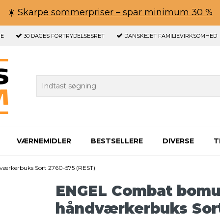
☀️
Skarpe sommerpriser – spar minimum 30 %
GE
30 DAGES
FORTRYDELSESRET
DANSKEJET FAMILIEVIRKSOMHED
VÆRNEMIDLER
BESTSELLERE
DIVERSE
T
rkerbuks Sort 2760-575 (REST)
ENGEL Combat bomu
håndværkerbuks Sor