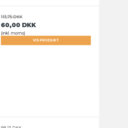
113,75 DKK
60,00 DKK
(inkl. moms)
VIS PRODUKT
98,13 DKK