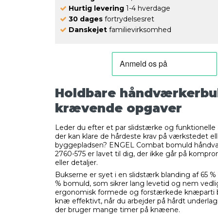
Hurtig levering
1-4 hverdage
30 dages
fortrydelsesret
Danskejet
familievirksomhed
Holdbare håndværkerbuk
krævende opgaver
Leder du efter et par slidstærke og funktionelle
der kan klare de hårdeste krav på værkstedet ell
byggepladsen? ENGEL Combat bomuld håndvæ
2760-575 er lavet til dig, der ikke går på kompr
eller detaljer.
Bukserne er syet i en slidstærk blanding af 65 %
% bomuld, som sikrer lang levetid og nem vedli
ergonomisk formede og forstærkede knæparti b
knæ effektivt, når du arbejder på hårdt underlag. 
der bruger mange timer på knæene.