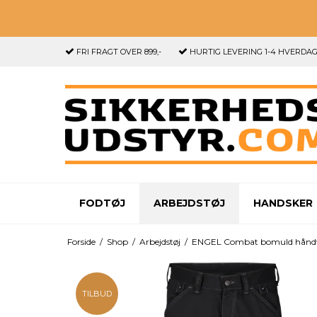
FRI FRAGT
OVER 899,-
HURTIG LEVERING
1-4 HVERDA
FODTØJ
ARBEJDSTØJ
HANDSKER
Forside
/
Shop
/
Arbejdstøj
/
ENGEL Combat bomuld håndvæ
TILBUD