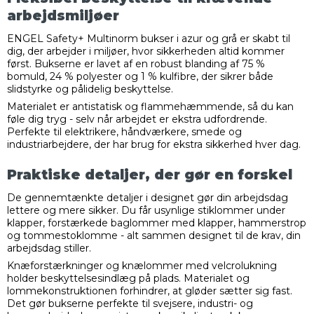
arbejdsmiljøer
ENGEL Safety+ Multinorm bukser i azur og grå er skabt til
dig, der arbejder i miljøer, hvor sikkerheden altid kommer
først. Bukserne er lavet af en robust blanding af 75 %
bomuld, 24 % polyester og 1 % kulfibre, der sikrer både
slidstyrke og pålidelig beskyttelse.
Materialet er antistatisk og flammehæmmende, så du kan
føle dig tryg - selv når arbejdet er ekstra udfordrende.
Perfekte til elektrikere, håndværkere, smede og
industriarbejdere, der har brug for ekstra sikkerhed hver dag.
Praktiske detaljer, der gør en forskel
De gennemtænkte detaljer i designet gør din arbejdsdag
lettere og mere sikker. Du får usynlige stiklommer under
klapper, forstærkede baglommer med klapper, hammerstrop
og tommestoklomme - alt sammen designet til de krav, din
arbejdsdag stiller.
Knæforstærkninger og knælommer med velcrolukning
holder beskyttelsesindlæg på plads. Materialet og
lommekonstruktionen forhindrer, at gløder sætter sig fast.
Det gør bukserne perfekte til svejsere, industri- og