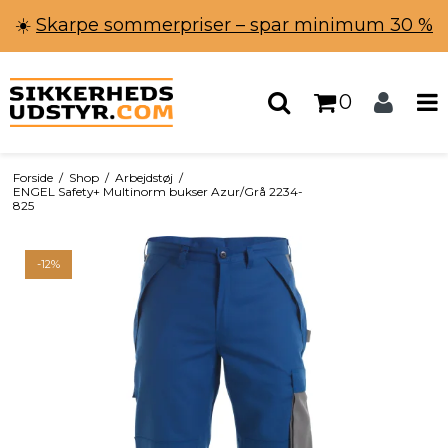
☀️
Skarpe sommerpriser – spar minimum 30 %
0
Forside
/
Shop
/
Arbejdstøj
/
ENGEL Safety+ Multinorm bukser Azur/Grå 2234-
825
-12%