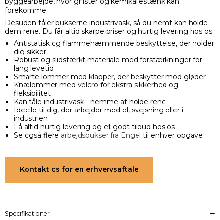
byggearbejde, hvor gnister og kemikaliestænk kan
forekomme.
Desuden tåler bukserne industrivask, så du nemt kan holde
dem rene. Du får altid skarpe priser og hurtig levering hos os.
Antistatisk og flammehæmmende beskyttelse, der holder
dig sikker
Robust og slidstærkt materiale med forstærkninger for
lang levetid
Smarte lommer med klapper, der beskytter mod gløder
Knælommer med velcro for ekstra sikkerhed og
fleksibilitet
Kan tåle industrivask - nemme at holde rene
Ideelle til dig, der arbejder med el, svejsning eller i
industrien
Få altid hurtig levering og et godt tilbud hos os
Se også flere
arbejdsbukser fra Engel
til enhver opgave
Kontakt os for en erhvervsaftale
Specifikationer