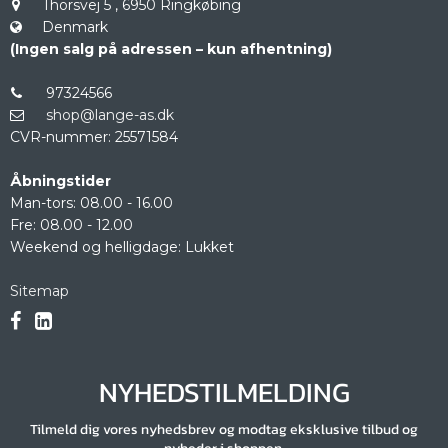
Thorsvej 5
,
6950 Ringkøbing
Denmark
(Ingen salg på adressen – kun afhentning)
97324566
shop@lange-as.dk
CVR-nummer
:
25571584
Åbningstider
Man-tors: 08.00 - 16.00
Fre: 08.00 - 12.00
Weekend og helligdage: Lukket
Sitemap
NYHEDSTILMELDING
Tilmeld dig vores nyhedsbrev og modtag eksklusive tilbud og