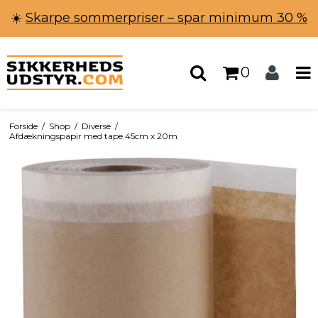
☀️
Skarpe sommerpriser – spar minimum 30 %
0
Forside
/
Shop
/
Diverse
/
Afdækningspapir med tape 45cm x 20m