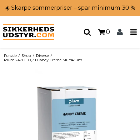
☀️
Skarpe sommerpriser – spar minimum 30 %
0
Forside
/
Shop
/
Diverse
/
Plum 2470 - 0,7 l Handy Creme MultiPlum