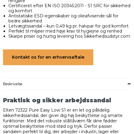
rengøre
Certificeret efter EN ISO 20345:2011 - S1 SRC for sikkerhed
og komfort
Antistatiske ESD-egenskaber og olieafvisende sål for
bedre sikkerhed
Letvægtssandal – kun 0,49 kg pr. halvpar for god komfort
Perfekt til miljøer med høje krav til hygiejne og renhed
Skarpe priser og hurtig levering hos Sikkerhedsudstyr.com
Kontakt os for en erhvervsaftale
Beskrivelse
Praktisk og sikker arbejdssandal
Elten 72322 Pure Easy Low S1 er en let og pålidelig
sikkerhedssandal, der giver dig høj beskyttelse og smarte
funktioner. Med det robuste ståltåværn får dine fødder
optimal beskyttelse mod stød og tryk. Derfor passer
sandalen perfekt til dig, der arbejder i industri, lager eller