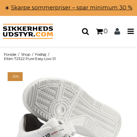
☀️
Skarpe sommerpriser – spar minimum 30 %
0
Forside
/
Shop
/
Fodtøj
/
Elten 72322 Pure Easy Low S1
-30%