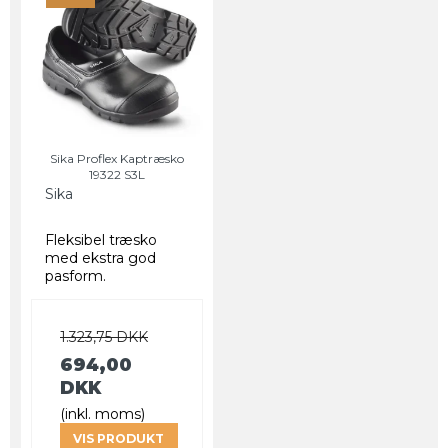
Sika Proflex Kaptræsko
19322 S3L
Sika
Fleksibel træsko
med ekstra god
pasform.
1.323,75 DKK
694,00
DKK
(inkl. moms)
VIS PRODUKT