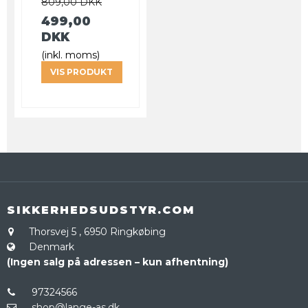
809,00 DKK
499,00
DKK
(inkl. moms)
VIS PRODUKT
SIKKERHEDSUDSTYR.COM
Thorsvej 5
,
6950 Ringkøbing
Denmark
(Ingen salg på adressen – kun afhentning)
97324566
shop@lange-as.dk