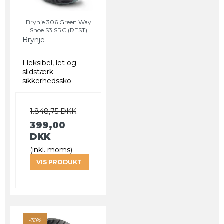
Brynje 306 Green Way
Shoe S3 SRC (REST)
Brynje
Fleksibel, let og
slidstærk
sikkerhedssko
1.848,75 DKK
399,00
DKK
(inkl. moms)
VIS PRODUKT
-30%