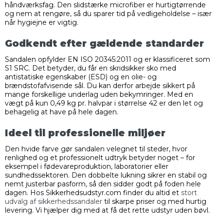
håndværksfag. Den slidstærke microfiber er hurtigtørrende
og nem at rengøre, så du sparer tid på vedligeholdelse – især
når hygiejne er vigtig.
Godkendt efter gældende standarder
Sandalen opfylder EN ISO 20345:2011 og er klassificeret som
S1 SRC. Det betyder, du får en skridsikker sko med
antistatiske egenskaber (ESD) og en olie- og
brændstofafvisende sål. Du kan derfor arbejde sikkert på
mange forskellige underlag uden bekymringer. Med en
vægt på kun 0,49 kg pr. halvpar i størrelse 42 er den let og
behagelig at have på hele dagen.
Ideel til professionelle miljøer
Den hvide farve gør sandalen velegnet til steder, hvor
renlighed og et professionelt udtryk betyder noget – for
eksempel i fødevareproduktion, laboratorier eller
sundhedssektoren. Den dobbelte lukning sikrer en stabil og
nemt justerbar pasform, så den sidder godt på foden hele
dagen. Hos Sikkerhedsudstyr.com finder du altid et
stort
udvalg af sikkerhedssandaler
til skarpe priser og med hurtig
levering. Vi hjælper dig med at få det rette udstyr uden bøvl.