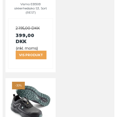
Vismo EB59B
sikkerhedssko S3, Sort
(REST)
2.195,00 DKK
399,00
DKK
(inkl. moms)
VIS PRODUKT
-30%