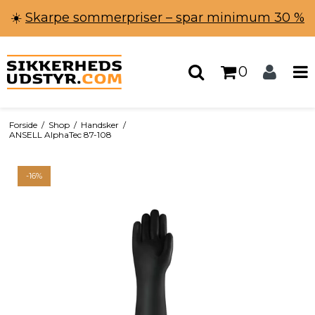
☀️
Skarpe sommerpriser – spar minimum 30 %
0
Forside
/
Shop
/
Handsker
/
ANSELL AlphaTec 87-108
-16%