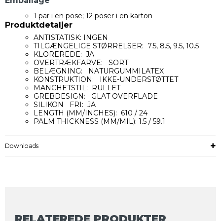
Emballage
1 par i en pose; 12 poser i en karton
Produktdetaljer
ANTISTATISK: INGEN
TILGÆNGELIGE STØRRELSER: 7.5, 8.5, 9.5, 10.5
KLOREREDE: JA
OVERTRÆKFARVE: SORT
BELÆGNING: NATURGUMMILATEX
KONSTRUKTION: IKKE-UNDERSTØTTET
MANCHETSTIL: RULLET
GREBDESIGN: GLAT OVERFLADE
SILIKON FRI: JA
LENGTH (MM/INCHES): 610 / 24
PALM THICKNESS (MM/MIL): 1.5 / 59.1
Downloads
RELATEREDE PRODUKTER