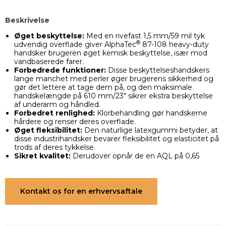
Beskrivelse
Øget beskyttelse:
Med en rivefast 1,5 mm/59 mil tyk
®
udvendig overflade giver AlphaTec
87-108 heavy-duty
handsker brugeren øget kemisk beskyttelse, især mod
vandbaserede farer.
Forbedrede funktioner:
Disse beskyttelseshandskers
lange manchet med perler øger brugerens sikkerhed og
gør det lettere at tage dem på, og den maksimale
handskelængde på 610 mm/23" sikrer ekstra beskyttelse
af underarm og håndled.
Forbedret renlighed:
Klorbehandling gør handskerne
hårdere og renser deres overflade.
Øget fleksibilitet:
Den naturlige latexgummi betyder, at
disse industrihandsker bevarer fleksibilitet og elasticitet på
trods af deres tykkelse.
Sikret kvalitet:
Derudover opnår de en AQL på 0,65
Kontakt os for en erhvervsaftale