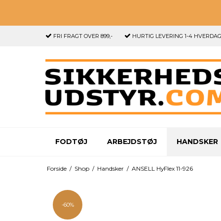
FRI FRAGT
OVER 899,-
HURTIG LEVERING
1-4 HVERDA
FODTØJ
ARBEJDSTØJ
HANDSKER
Forside
/
Shop
/
Handsker
/
ANSELL HyFlex 11-926
-60%