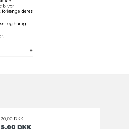
ktion.
 bliver
t forlænge deres
ser og hurtig
r.
20,00 DKK
5,00 DKK