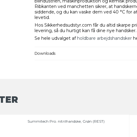
bilindustrien, maskinproduktion og kemisk produ
Ribkanten ved manchetten sikrer, at handskerne
siddende, og du kan vaske dem ved 40 °C for a
levetid.
Hos Sikkerhedsudstyr.com får du altid skarpe pri
levering, så du hurtigt kan få dine nye handsker.
Se hele udvalget af
holdbare arbejdshandsker
he
Downloads
TER
Summitech Pro. nitrilhandske, Grøn (REST)