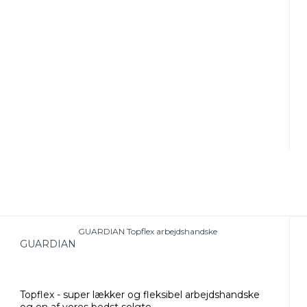
GUARDIAN Topflex arbejdshandske
GUARDIAN
Topflex - super lækker og fleksibel arbejdshandske
og en af vores bedst solgte.