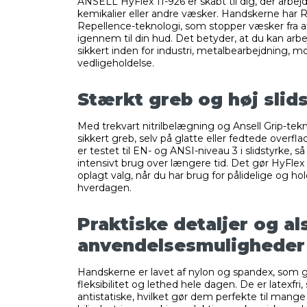
ANSELL HyFlex 11-926 er skabt til dig, der arbej
kemikalier eller andre væsker. Handskerne har 
Repellence-teknologi, som stopper væsker fra 
igennem til din hud. Det betyder, at du kan arb
sikkert inden for industri, metalbearbejdning, 
vedligeholdelse.
Stærkt greb og høj slid
Med trekvart nitrilbelægning og Ansell Grip-tekn
sikkert greb, selv på glatte eller fedtede overfl
er testet til EN- og ANSI-niveau 3 i slidstyrke, så
intensivt brug over længere tid. Det gør HyFlex 1
oplagt valg, når du har brug for pålidelige og ho
hverdagen.
Praktiske detaljer og al
anvendelsesmuligheder
Handskerne er lavet af nylon og spandex, som g
fleksibilitet og lethed hele dagen. De er latexfri, 
antistatiske, hvilket gør dem perfekte til mang