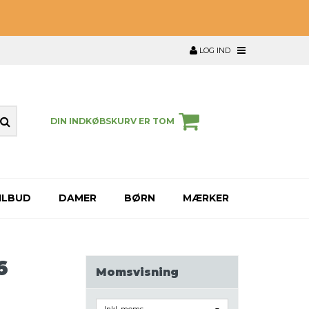
LOG IND
DIN INDKØBSKURV ER TOM
ILBUD
DAMER
BØRN
MÆRKER
6
Momsvisning