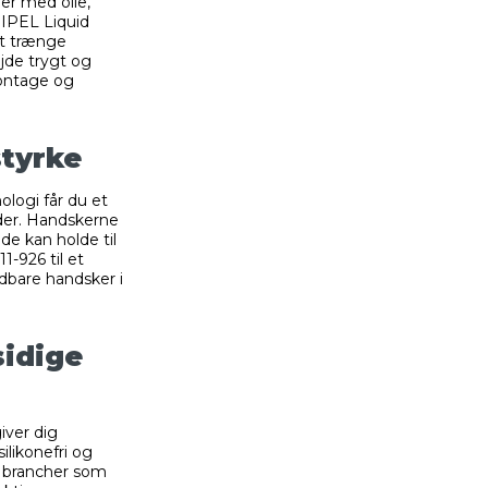
der med olie,
RIPEL Liquid
at trænge
ejde trygt og
montage og
styrke
ologi får du et
ader. Handskerne
 de kan holde til
1-926 til et
ldbare handsker i
sidige
iver dig
silikonefri og
e brancher som