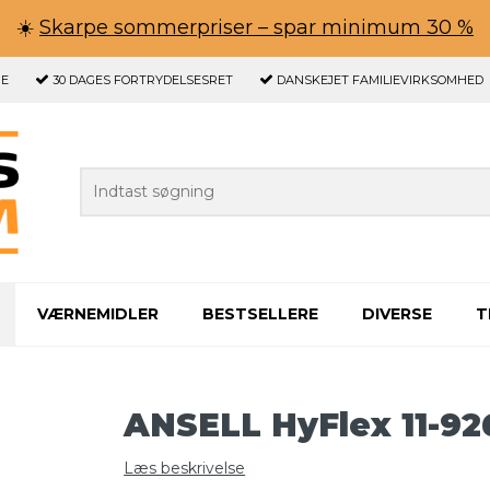
☀️
Skarpe sommerpriser – spar minimum 30 %
GE
30 DAGES
FORTRYDELSESRET
DANSKEJET FAMILIEVIRKSOMHED
VÆRNEMIDLER
BESTSELLERE
DIVERSE
T
ANSELL HyFlex 11-92
Læs beskrivelse