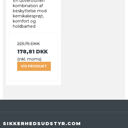
En uovertruffen
kombination af
beskyttelse mod
kemikaliesprøjt,
komfort og
holdbarhed
223,75 DKK
178,81 DKK
(inkl. moms)
VIS PRODUKT
SIKKERHEDSUDSTYR.COM