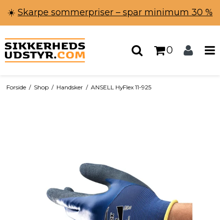
☀️
Skarpe sommerpriser – spar minimum 30 %
0
Forside
/
Shop
/
Handsker
/
ANSELL HyFlex 11-925