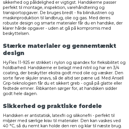
sikkerhed og pålidelighed er vigtigst. Handskerne passer
perfekt til montage, inspektion, varehåndtering og
transportopgaver. De bruges bredt - fra bilindustrien og
maskinproduktion til landbrug, olie og gas. Med deres
robuste design og smarte materialer får du en handske, der
klarer hårde opgaver - uden at gå på kompromis med
beskyttelsen.
Stærke materialer og gennemtænkt
design
HyFlex 11-925 er strikket i nylon og spandex for fleksibilitet og
holdbarhed. Handskerne er belagt med nitril og har en 3/4
coating, der beskytter ekstra godt mod olie og væsker. Den
sorte farve skjuler snavs, så de altid ser pæne ud. Med Ansell
Grip-teknologien får du et sikkert greb - også på glatte eller
fedtede emner. Ribkanten sørger for, at handsken sidder
godt hele dagen.
Sikkerhed og praktiske fordele
Handsken er antistatisk, latexfri og silikonefri - perfekt til
miljøer med særlige krav til materialer. Den kan vaskes ved
40 °C, så du nemt kan holde den ren og klar til næste brug.