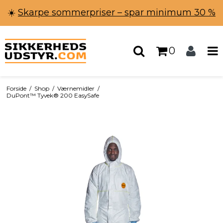
☀️
Skarpe sommerpriser – spar minimum 30 %
0
Forside
/
Shop
/
Værnemidler
/
DuPont™ Tyvek® 200 EasySafe