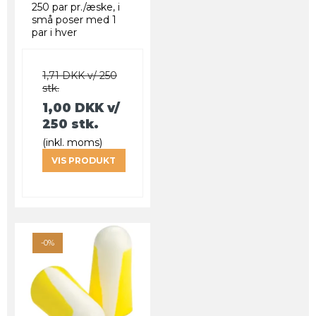
250 par pr./æske, i
små poser med 1
par i hver
1,71 DKK v/ 250
stk.
1,00 DKK
v/
250 stk.
(inkl. moms)
VIS PRODUKT
-0%