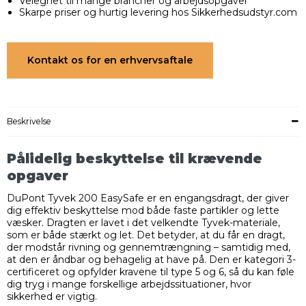
Velegnet til mange brancher og arbejdsopgaver
Skarpe priser og hurtig levering hos Sikkerhedsudstyr.com
Kontakt os for en erhvervsaftale
Beskrivelse
Pålidelig beskyttelse til krævende
opgaver
DuPont Tyvek 200 EasySafe er en engangsdragt, der giver
dig effektiv beskyttelse mod både faste partikler og lette
væsker. Dragten er lavet i det velkendte Tyvek-materiale,
som er både stærkt og let. Det betyder, at du får en dragt,
der modstår rivning og gennemtrængning – samtidig med,
at den er åndbar og behagelig at have på. Den er kategori 3-
certificeret og opfylder kravene til type 5 og 6, så du kan føle
dig tryg i mange forskellige arbejdssituationer, hvor
sikkerhed er vigtig.