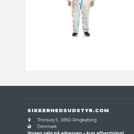
SIKKERHEDSUDSTYR.COM
Thorsvej 5
,
6950 Ringkøbing
Denmark
(Ingen salg på adressen – kun afhentning)