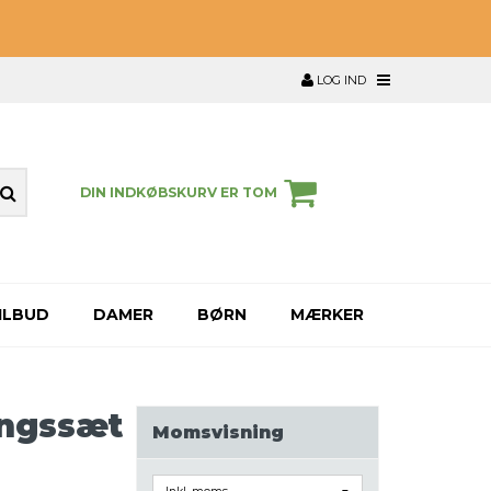
LOG IND
DIN INDKØBSKURV ER TOM
ILBUD
DAMER
BØRN
MÆRKER
ingssæt
Momsvisning