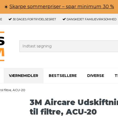
☀️
Skarpe sommerpriser – spar minimum 30 %
GE
30 DAGES
FORTRYDELSESRET
DANSKEJET FAMILIEVIRKSOMHED
VÆRNEMIDLER
BESTSELLERE
DIVERSE
T
il filtre, ACU-20
3M Aircare Udskiftn
til filtre, ACU-20