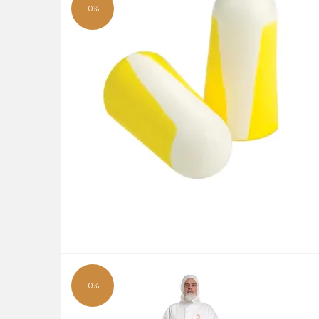
-0%
-0%