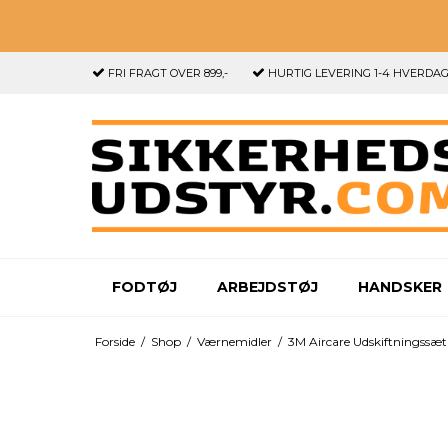
FRI FRAGT
OVER 899,-
HURTIG LEVERING
1-4 HVERDA
FODTØJ
ARBEJDSTØJ
HANDSKER
Forside
/
Shop
/
Værnemidler
/
3M Aircare Udskiftningssæt t