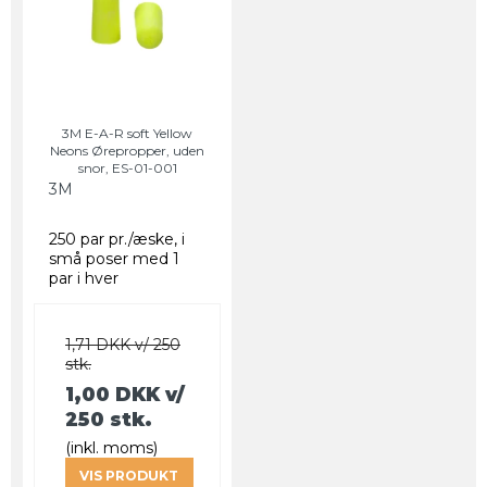
3M E-A-R soft Yellow
Neons Ørepropper, uden
snor, ES-01-001
3M
250 par pr./æske, i
små poser med 1
par i hver
1,71 DKK v/ 250
stk.
1,00 DKK
v/
250 stk.
(inkl. moms)
VIS PRODUKT