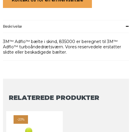
Kontakt os for en erhvervsaftale
Beskrivelse
3M™ Adflo™ bælte i skind, 835000 er beregnet til 3M™
Adflo™ turboåndedrætsværn. Vores reservedele erstatter
slidte eller beskadigede bælter.
RELATEREDE PRODUKTER
-20%