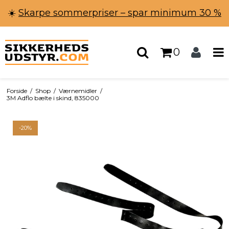
☀️
Skarpe sommerpriser – spar minimum 30 %
0
Forside
/
Shop
/
Værnemidler
/
3M Adflo bælte i skind, 835000
-20%