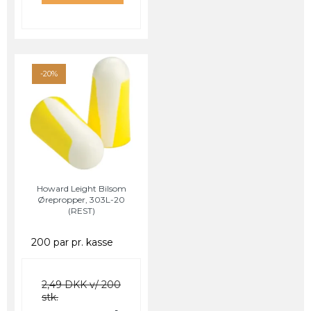
-20%
Howard Leight Bilsom
Ørepropper, 303L-20
(REST)
200 par pr. kasse
2,49 DKK v/ 200
stk.