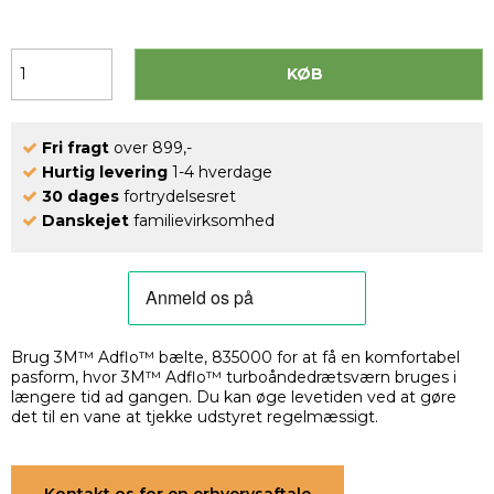
KØB
Fri fragt
over 899,-
Hurtig levering
1-4 hverdage
30 dages
fortrydelsesret
Danskejet
familievirksomhed
Brug 3M™ Adflo™ bælte, 835000 for at få en komfortabel
pasform, hvor 3M™ Adflo™ turboåndedrætsværn bruges i
længere tid ad gangen. Du kan øge levetiden ved at gøre
det til en vane at tjekke udstyret regelmæssigt.