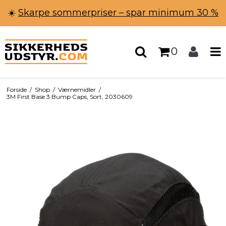
☀️
Skarpe sommerpriser – spar minimum 30 %
0
Forside
/
Shop
/
Værnemidler
/
3M First Base 3 Bump Caps, Sort, 2030609