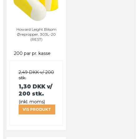
Howard Leight Bilsom
Ørepropper, 303L-20
(REST)
200 par pr. kasse
2,49 DKK v/ 200
stk.
1,30 DKK
v/
200 stk.
(inkl. moms)
VIS PRODUKT