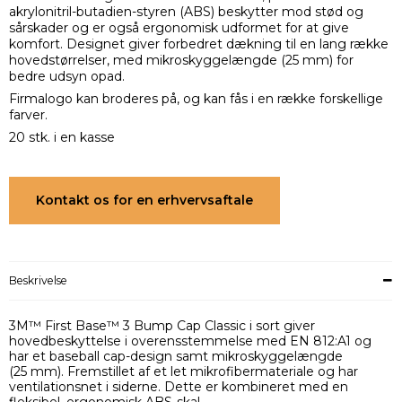
akrylonitril-butadien-styren (ABS) beskytter mod stød og
sårskader og er også ergonomisk udformet for at give
komfort. Designet giver forbedret dækning til en lang række
hovedstørrelser, med mikroskyggelængde (25 mm) for
bedre udsyn opad.
Firmalogo kan broderes på, og kan fås i en række forskellige
farver.
20 stk. i en kasse
Kontakt os for en erhvervsaftale
Beskrivelse
3M™ First Base™ 3 Bump Cap Classic i sort giver
hovedbeskyttelse i overensstemmelse med EN 812:A1 og
har et baseball cap-design samt mikroskyggelængde
(25 mm). Fremstillet af et let mikrofibermateriale og har
ventilationsnet i siderne. Dette er kombineret med en