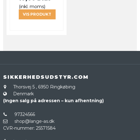
(inkl. moms)
VIS PRODUKT
SIKKERHEDSUDSTYR.COM
Thorsvej 5
,
6950 Ringkøbing
Denmark
(Ingen salg på adressen – kun afhentning)
97324566
shop@lange-as.dk
CVR-nummer
:
25571584