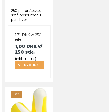
250 par pr./æske, i
små poser med 1
par i hver
1,71 DKK v/ 250
stk.
1,00 DKK
v/
250 stk.
(inkl. moms)
VIS PRODUKT
-0%