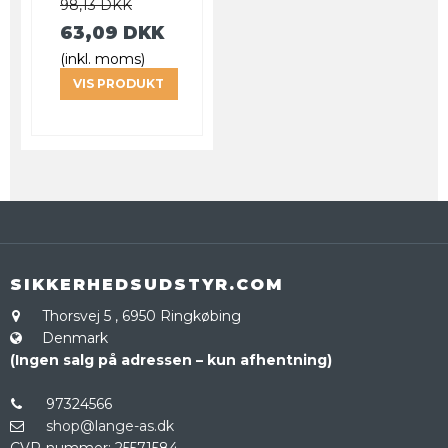
98,13 DKK
63,09 DKK
(inkl. moms)
VIS PRODUKT
SIKKERHEDSUDSTYR.COM
Thorsvej 5
,
6950 Ringkøbing
Denmark
(Ingen salg på adressen – kun afhentning)
97324566
shop@lange-as.dk