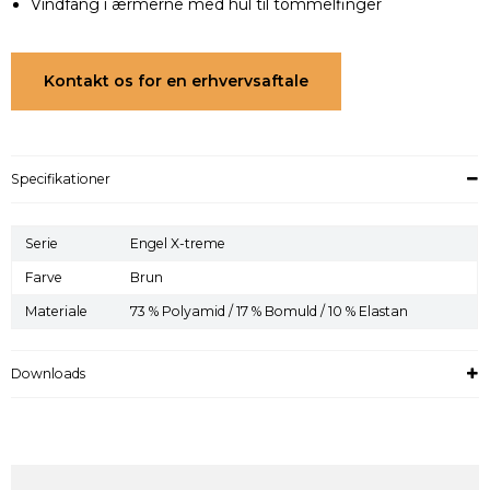
Vindfang i ærmerne med hul til tommelfinger
Kontakt os for en erhvervsaftale
Specifikationer
Serie
Engel X-treme
Farve
Brun
Materiale
73 % Polyamid / 17 % Bomuld / 10 % Elastan
Downloads