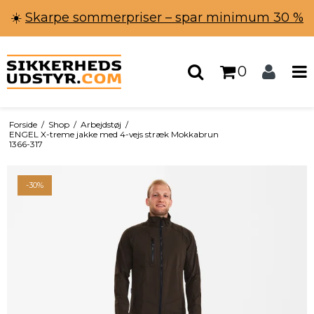
☀️
Skarpe sommerpriser – spar minimum 30 %
0
Forside
/
Shop
/
Arbejdstøj
/
ENGEL X-treme jakke med 4-vejs stræk Mokkabrun
1366-317
-30%