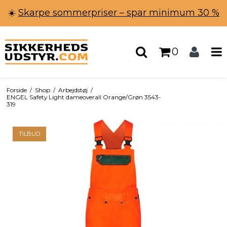
☀️
Skarpe sommerpriser – spar minimum 30 %
0
Forside
/
Shop
/
Arbejdstøj
/
ENGEL Safety Light dameoverall Orange/Grøn 3543-
319
TILBUD