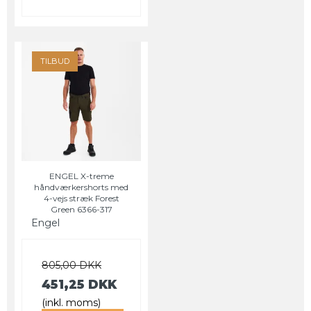
TILBUD
ENGEL X-treme
håndværkershorts med
4-vejs stræk Forest
Green 6366-317
Engel
805,00 DKK
451,25 DKK
(inkl. moms)