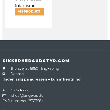
(inkl. moms)
VIS PRODUKT
SIKKERHEDSUDSTYR.COM
Thorsvej 5
,
6950 Ringkøbing
Denmark
(Ingen salg på adressen – kun afhentning)
97324566
shop@lange-as.dk
CVR-nummer
:
25571584