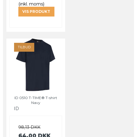
(inkl. moms)
VIS PRODUKT
TILBUD
ID 0510 T-TIME® T-shirt
Navy
ID
98,13 DKK
64,00 DKK