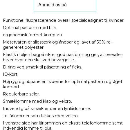
Funktionel fluorescerende overall specialdesignet til kvinder.
Optimal pasform med bl.a.
ergonomisk formet knæparti.
Metervaren er slidstærk og åndbar og lavet af 50% re-
genereret polyester.
Elastik i taljen bagpå sikrer god pasform og gør, at overallen
bliver hvor den skal ved bevægelse.
D-ring ved smæk til påsætning af f.eks.
ID-kort.
Høj ryg og ribpaneler i siderne for optimal pasform og øget
komfort.
Regulerbare seler.
Smæklomme med klap og velcro.
Indvendig på smæk er der en lynlåslomme.
To lårlommer som lukkes med velcro.
I venstre side har lårlommen en ekstra telefonlomme samt
indvendig lomme til bl.a.