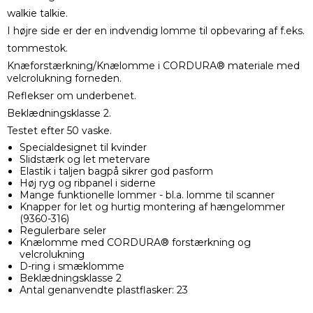
walkie talkie.
I højre side er der en indvendig lomme til opbevaring af f.eks.
tommestok.
Knæforstærkning/Knælomme i CORDURA® materiale med
velcrolukning forneden.
Reflekser om underbenet.
Beklædningsklasse 2.
Testet efter 50 vaske.
Specialdesignet til kvinder
Slidstærk og let metervare
Elastik i taljen bagpå sikrer god pasform
Høj ryg og ribpanel i siderne
Mange funktionelle lommer - bl.a. lomme til scanner
Knapper for let og hurtig montering af hængelommer
(9360-316)
Regulerbare seler
Knælomme med CORDURA® forstærkning og
velcrolukning
D-ring i smæklomme
Beklædningsklasse 2
Antal genanvendte plastflasker: 23