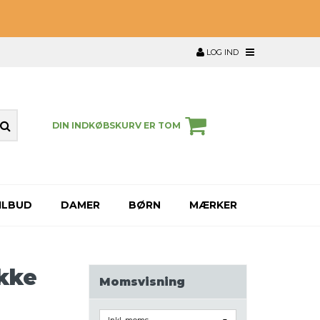
LOG IND
DIN INDKØBSKURV ER TOM
ILBUD
DAMER
BØRN
MÆRKER
akke
Momsvisning