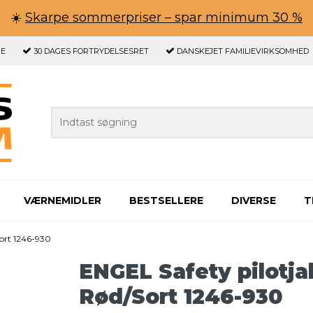
☀️
Skarpe sommerpriser – spar minimum 30 %
GE
30 DAGES
FORTRYDELSESRET
DANSKEJET FAMILIEVIRKSOMHED
VÆRNEMIDLER
BESTSELLERE
DIVERSE
T
ort 1246-930
ENGEL Safety pilotj
Rød/Sort 1246-930