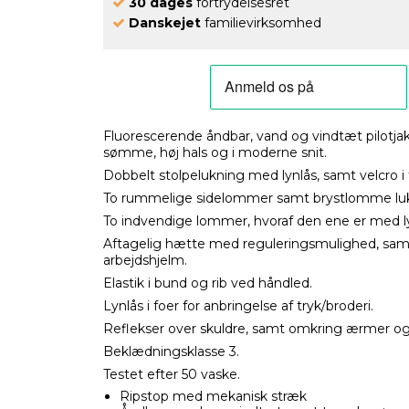
30 dages
fortrydelsesret
Danskejet
familievirksomhed
Fluorescerende åndbar, vand og vindtæt pilotj
sømme, høj hals og i moderne snit.
Dobbelt stolpelukning med lynlås, samt velcro i 
To rummelige sidelommer samt brystlomme luk
To indvendige lommer, hvoraf den ene er med ly
Aftagelig hætte med reguleringsmulighed, samt 
arbejdshjelm.
Elastik i bund og rib ved håndled.
Lynlås i foer for anbringelse af tryk/broderi.
Reflekser over skuldre, samt omkring ærmer og 
Beklædningsklasse 3.
Testet efter 50 vaske.
Ripstop med mekanisk stræk