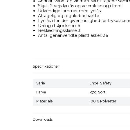
Åndbar, vand- og vindtæt samt tapede søm
Skjult 2-vejs lynlås og velcrolukning i front
Udvendige lommer med lynlås
Aftagelig og regulerbar hætte
Lynlås i for, der giver mulighed for trykplacer
D-ring i højre lomme
Beklædningsklasse 3
Antal genanvendte plastflasker: 36
Specifikationer
Serie
Engel Safety
Farve
Rød,
Sort
Materiale
100 % Polyester
Downloads