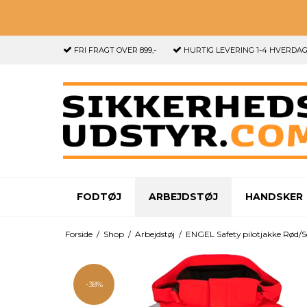
FRI FRAGT
OVER 899,-
HURTIG LEVERING
1-4 HVERDA
FODTØJ
ARBEJDSTØJ
HANDSKER
Forside
/
Shop
/
Arbejdstøj
/
ENGEL Safety pilotjakke Rød/S
-38%