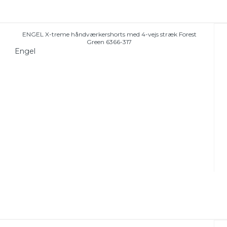
ENGEL X-treme håndværkershorts med 4-vejs stræk Forest
Green 6366-317
Engel