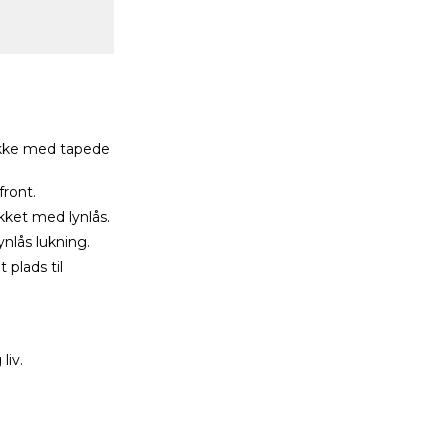
akke med tapede
front.
ket med lynlås.
nlås lukning.
plads til
liv.