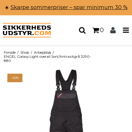
☀️
Skarpe sommerpriser – spar minimum 30 %
0
Forside
/
Shop
/
Arbejdstøj
/
ENGEL Galaxy Light overall Sort/Antrazitgrå 3290-
880
-40%