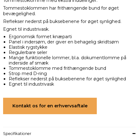
Tommestoklomme med ekstra inddelinger.
Tommestoklommen har frithængende bund for øget
bevægelighed.
Reflekser nederst på buksebenene for øget synlighed.
Egnet til industrivask.
Ergonomisk formet knæparti
Panel i indersøm, der giver en behagelig skridtsøm
Elastisk rygstykke
Regulerbare seler
Mange funktionelle lommer, bl.a. dokumentlomme på
inderside af smæk
Tommestoklomme med frithængende bund
Strop med D-ring
Reflekser nederst på buksebenene for øget synlighed
Egnet til industrivask
Kontakt os for en erhvervsaftale
Specifikationer