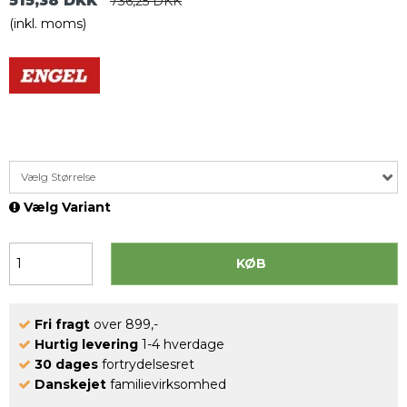
515,38 DKK
736,25 DKK
(inkl. moms)
Vælg Størrelse
Vælg Variant
KØB
Fri fragt
over 899,-
Hurtig levering
1-4 hverdage
30 dages
fortrydelsesret
Danskejet
familievirksomhed