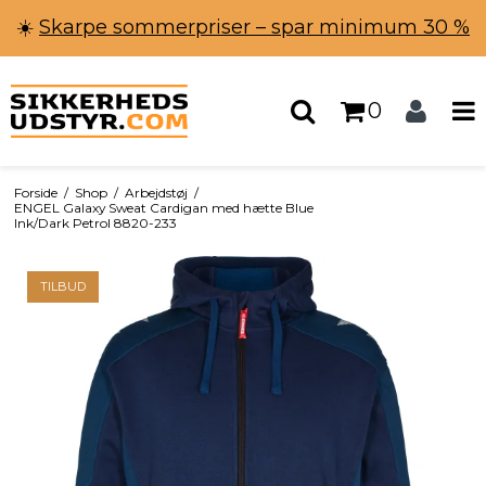
☀️
Skarpe sommerpriser – spar minimum 30 %
0
Forside
/
Shop
/
Arbejdstøj
/
ENGEL Galaxy Sweat Cardigan med hætte Blue
Ink/Dark Petrol 8820-233
TILBUD