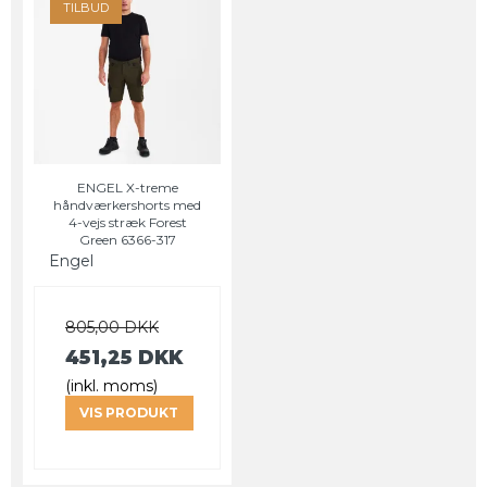
TILBUD
ENGEL X-treme
håndværkershorts med
4-vejs stræk Forest
Green 6366-317
Engel
805,00 DKK
451,25 DKK
(inkl. moms)
VIS PRODUKT